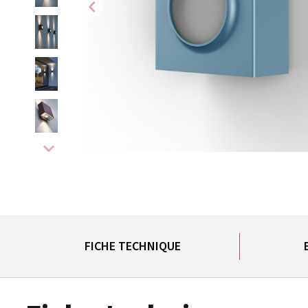
chevron_left
expand_more
FICHE TECHNIQUE