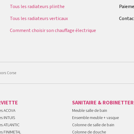
Tous les radiateurs plinthe
Paieme
Tous les radiateurs verticaux
Contac
Comment choisir son chauffage électrique
hors Corse
RVIETTE
SANITAIRE & ROBINETTER
tes ACOVA
Meuble salle de bain
es INTUIS
Ensemble meuble + vasque
es ATLANTIC
Colonne de salle de bain
es FINIMETAL
Colonne de douche