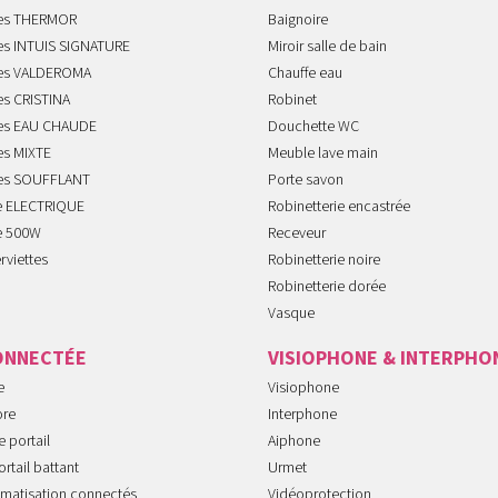
tes THERMOR
Baignoire
tes INTUIS SIGNATURE
Miroir salle de bain
tes VALDEROMA
Chauffe eau
es CRISTINA
Robinet
tes EAU CHAUDE
Douchette WC
es MIXTE
Meuble lave main
tes SOUFFLANT
Porte savon
te ELECTRIQUE
Robinetterie encastrée
te 500W
Receveur
rviettes
Robinetterie noire
Robinetterie dorée
Vasque
ONNECTÉE
VISIOPHONE & INTERPHO
e
Visiophone
ore
Interphone
 portail
Aiphone
rtail battant
Urmet
imatisation connectés
Vidéoprotection