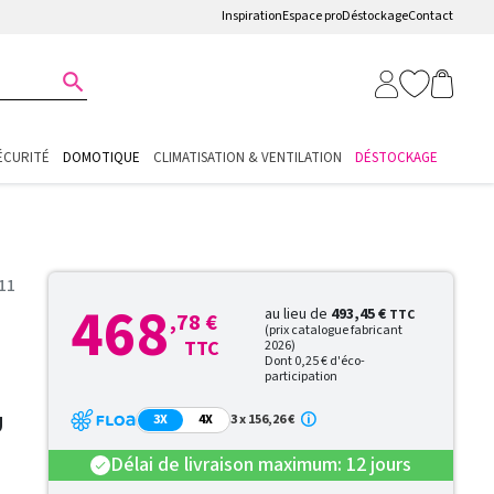
Inspiration
Espace pro
Déstockage
Contact

ÉCURITÉ
DOMOTIQUE
CLIMATISATION & VENTILATION
DÉSTOCKAGE
11
468
au lieu de
493,45 €
TTC
,78 €
(prix catalogue fabricant
TTC
2026)
Dont 0,25 € d'éco-
participation
U
3X
4X
3 x 156,26 €
Délai de livraison maximum: 12 jours
check