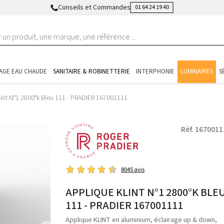
Conseils et Commandes
01 64 24 19 40
AGE EAU CHAUDE
SANITAIRE & ROBINETTERIE
INTERPHONIE
LUMINAIRES
S
lint N°1 2800°k Bleu 111 - PRADIER 167001111
Rèf. 1670011
8045 avis
APPLIQUE KLINT N°1 2800°K BLE
111 - PRADIER 167001111
Applique KLINT en aluminium, éclairage up & down,