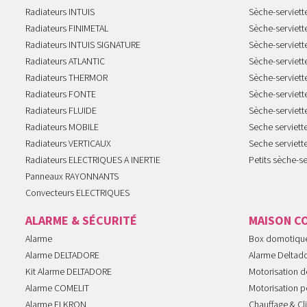
Radiateurs INTUIS
Sèche-serviet
Radiateurs FINIMETAL
Sèche-serviet
Radiateurs INTUIS SIGNATURE
Sèche-serviet
Radiateurs ATLANTIC
Sèche-serviett
Radiateurs THERMOR
Sèche-serviet
Radiateurs FONTE
Sèche-serviett
Radiateurs FLUIDE
Sèche-serviet
Radiateurs MOBILE
Seche serviet
Radiateurs VERTICAUX
Seche serviet
Radiateurs ELECTRIQUES A INERTIE
Petits sèche-se
Panneaux RAYONNANTS
Convecteurs ELECTRIQUES
ALARME & SÉCURITÉ
MAISON C
Alarme
Box domotiqu
Alarme DELTADORE
Alarme Deltad
Kit Alarme DELTADORE
Motorisation de
Alarme COMELIT
Motorisation po
Alarme ELKRON
Chauffage & Cl