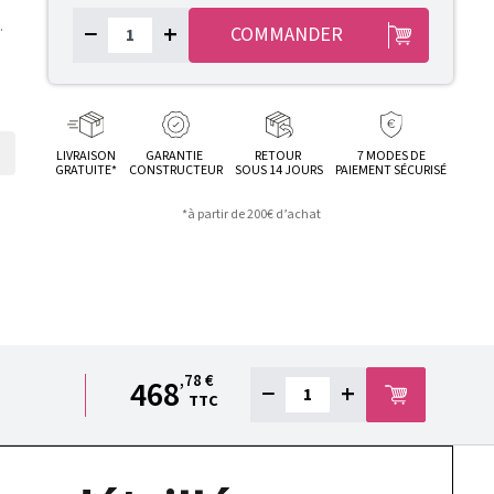
−
+
.
COMMANDER
LIVRAISON
GARANTIE
RETOUR
7 MODES DE
GRATUITE*
CONSTRUCTEUR
SOUS 14 JOURS
PAIEMENT SÉCURISÉ
*à partir de 200€ d’achat
,78 €
468
−
+
TTC