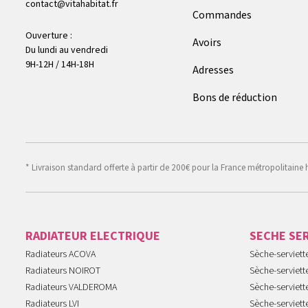
contact@vitahabitat.fr
Commandes
Ouverture :
Avoirs
Du lundi au vendredi
9H-12H / 14H-18H
Adresses
Bons de réduction
* Livraison standard offerte à partir de 200€ pour la France métropolitaine 
RADIATEUR ELECTRIQUE
SECHE SE
Radiateurs ACOVA
Sèche-serviet
Radiateurs NOIROT
Sèche-serviett
Radiateurs VALDEROMA
Sèche-serviett
Radiateurs LVI
Sèche-serviett