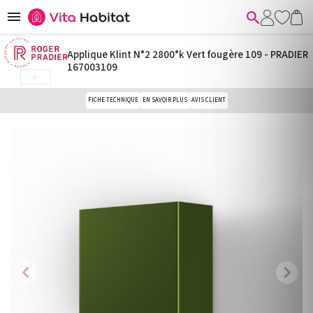


Applique Klint N°2 2800°k Vert fougère 109 - PRADIER
167003109

FICHE TECHNIQUE
EN SAVOIR PLUS
AVIS CLIENT
chevron_left
chevron_right