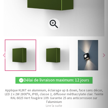

chevron_left
chevron_right
Délai de livraison maximum: 12 jours
check
Applique KLINT en aluminium, éclairage up & down, face sans décor,
LED 2 x 2W 2800°K, IP65, classe 2, diffuseur méthacrylate clair. Teinte
RAL 6025 Vert fougère 109. Garantie 25 ans anticorrosion sur
l'aluminium
Lire la suite