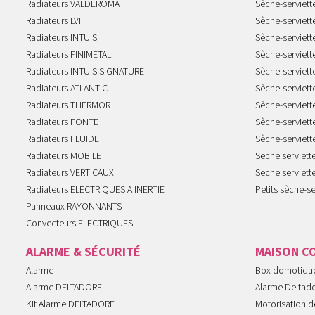
Radiateurs VALDEROMA
Sèche-serviett
Radiateurs LVI
Sèche-serviett
Radiateurs INTUIS
Sèche-serviet
Radiateurs FINIMETAL
Sèche-serviet
Radiateurs INTUIS SIGNATURE
Sèche-serviet
Radiateurs ATLANTIC
Sèche-serviett
Radiateurs THERMOR
Sèche-serviet
Radiateurs FONTE
Sèche-serviett
Radiateurs FLUIDE
Sèche-serviet
Radiateurs MOBILE
Seche serviet
Radiateurs VERTICAUX
Seche serviet
Radiateurs ELECTRIQUES A INERTIE
Petits sèche-se
Panneaux RAYONNANTS
Convecteurs ELECTRIQUES
ALARME & SÉCURITÉ
MAISON C
Alarme
Box domotiqu
Alarme DELTADORE
Alarme Deltad
Kit Alarme DELTADORE
Motorisation de