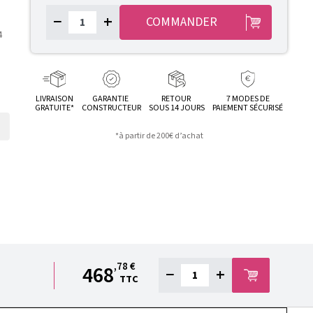
−
+
COMMANDER
4
LIVRAISON
GARANTIE
RETOUR
7 MODES DE
GRATUITE*
CONSTRUCTEUR
SOUS 14 JOURS
PAIEMENT SÉCURISÉ
*à partir de 200€ d’achat
,78 €
468
−
+
TTC