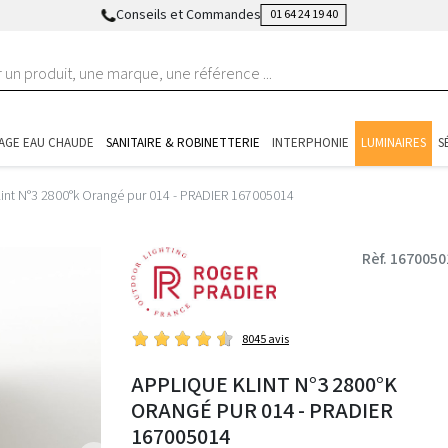
Conseils et Commandes
01 64 24 19 40
AGE EAU CHAUDE
SANITAIRE & ROBINETTERIE
INTERPHONIE
LUMINAIRES
S
lint N°3 2800°k Orangé pur 014 - PRADIER 167005014
Rèf. 1670050
8045 avis
APPLIQUE KLINT N°3 2800°K
ORANGÉ PUR 014 - PRADIER
167005014