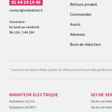
01 64 24 19 40
Retours produit
contact@vitahabitat.fr
Commandes
Ouverture :
Avoirs
Du lundi au vendredi
9H-12H / 14H-18H
Adresses
Bons de réduction
* Livraison standard offerte à partir de 200€ pour la France métropolitaine 
RADIATEUR ELECTRIQUE
SECHE SE
Radiateurs ACOVA
Sèche-serviet
Radiateurs NOIROT
Sèche-serviett