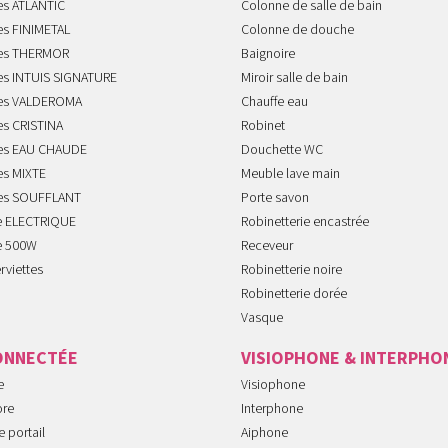
es ATLANTIC
Colonne de salle de bain
es FINIMETAL
Colonne de douche
tes THERMOR
Baignoire
tes INTUIS SIGNATURE
Miroir salle de bain
tes VALDEROMA
Chauffe eau
es CRISTINA
Robinet
tes EAU CHAUDE
Douchette WC
es MIXTE
Meuble lave main
tes SOUFFLANT
Porte savon
te ELECTRIQUE
Robinetterie encastrée
te 500W
Receveur
rviettes
Robinetterie noire
Robinetterie dorée
Vasque
ONNECTÉE
VISIOPHONE & INTERPHO
e
Visiophone
ore
Interphone
 portail
Aiphone