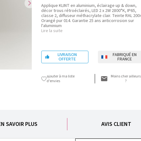
chevron_right
Applique KLINT en aluminium, éclairage up & down,
décor trous rétroéclairés, LED 2 x 2W 2800°K, IP65,
classe 2, diffuseur méthacrylate clair. Teinte RAL 200
Orangé pur 014. Garantie 25 ans anticorrosion sur
l'aluminium
Lire la suite
LIVRAISON
FABRIQUÉ EN

OFFERTE
FRANCE
ajouter à ma liste
Moins cher ailleurs
d’envies
?
EN SAVOIR PLUS
AVIS CLIENT