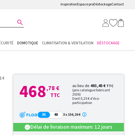
Inspiration
Espace pro
Déstockage
Contact

ÉCURITÉ
DOMOTIQUE
CLIMATISATION & VENTILATION
DÉSTOCKAGE
14
468
au lieu de
493,45 €
TTC
,78 €
(prix catalogue fabricant
TTC
2026)
Dont 0,25 € d'éco-
participation
3X
4X
3 x 156,26 €
Délai de livraison maximum: 12 jours
check