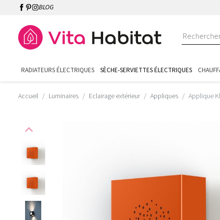
BLOG
RADIATEURS ÉLECTRIQUES
SÈCHE-SERVIETTES ÉLECTRIQUES
CHAUFF
Accueil
Luminaires
Eclairage extérieur
Appliques
Applique K
expand_less