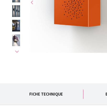
chevron_left
expand_more
FICHE TECHNIQUE