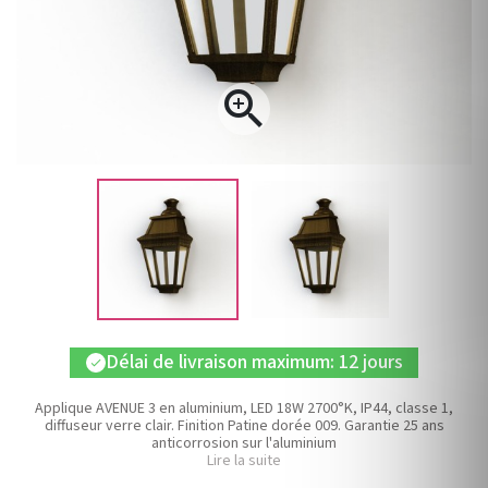

Délai de livraison maximum: 12 jours
check
Applique AVENUE 3 en aluminium, LED 18W 2700°K, IP44, classe 1,
diffuseur verre clair. Finition Patine dorée 009. Garantie 25 ans
anticorrosion sur l'aluminium
Lire la suite