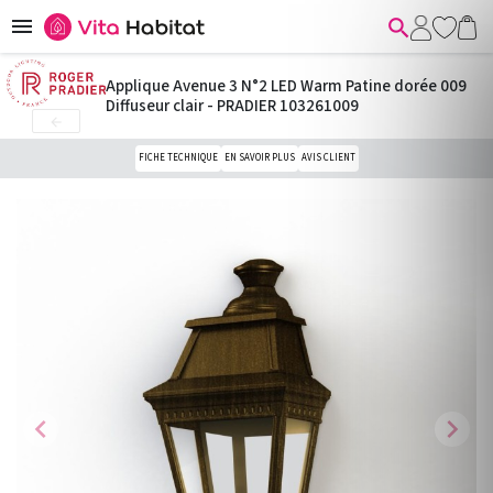


Applique Avenue 3 N°2 LED Warm Patine dorée 009
Diffuseur clair - PRADIER 103261009

FICHE TECHNIQUE
EN SAVOIR PLUS
AVIS CLIENT
chevron_left
chevron_right