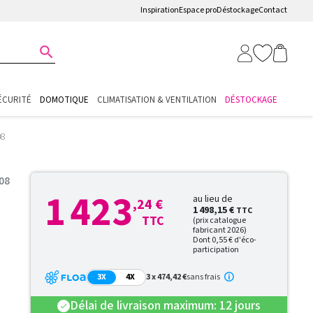
Inspiration
Espace pro
Déstockage
Contact

ÉCURITÉ
DOMOTIQUE
CLIMATISATION & VENTILATION
DÉSTOCKAGE
08
08
1 423
au lieu de
,24 €
1 498,15 €
TTC
TTC
(prix catalogue
fabricant 2026)
Dont 0,55 € d'éco-
participation
3X
4X
3 x 474,42 €
sans frais
Délai de livraison maximum: 12 jours
check