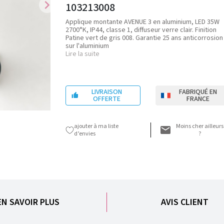
chevron_right
103213008
Applique montante AVENUE 3 en aluminium, LED 35W
2700°K, IP44, classe 1, diffuseur verre clair. Finition
Patine vert de gris 008. Garantie 25 ans anticorrosion
sur l'aluminium
Lire la suite
LIVRAISON
FABRIQUÉ EN

OFFERTE
FRANCE
ajouter à ma liste
Moins cher ailleurs
d’envies
?
EN SAVOIR PLUS
AVIS CLIENT