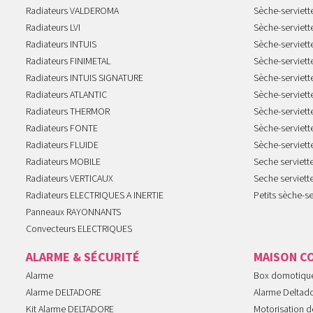
Radiateurs VALDEROMA
Sèche-serviett
Radiateurs LVI
Sèche-serviett
Radiateurs INTUIS
Sèche-serviet
Radiateurs FINIMETAL
Sèche-serviet
Radiateurs INTUIS SIGNATURE
Sèche-serviet
Radiateurs ATLANTIC
Sèche-serviett
Radiateurs THERMOR
Sèche-serviet
Radiateurs FONTE
Sèche-serviett
Radiateurs FLUIDE
Sèche-serviet
Radiateurs MOBILE
Seche serviet
Radiateurs VERTICAUX
Seche serviet
Radiateurs ELECTRIQUES A INERTIE
Petits sèche-se
Panneaux RAYONNANTS
Convecteurs ELECTRIQUES
ALARME & SÉCURITÉ
MAISON C
Alarme
Box domotiqu
Alarme DELTADORE
Alarme Deltad
Kit Alarme DELTADORE
Motorisation de