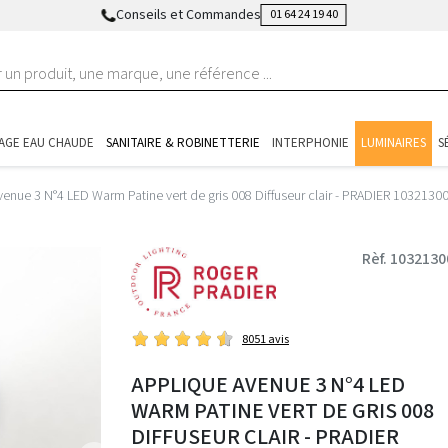
Conseils et Commandes
01 64 24 19 40
AGE EAU CHAUDE
SANITAIRE & ROBINETTERIE
INTERPHONIE
LUMINAIRES
S
enue 3 N°4 LED Warm Patine vert de gris 008 Diffuseur clair - PRADIER 1032130
Rèf. 1032130
8051 avis
APPLIQUE AVENUE 3 N°4 LED
WARM PATINE VERT DE GRIS 008
DIFFUSEUR CLAIR - PRADIER