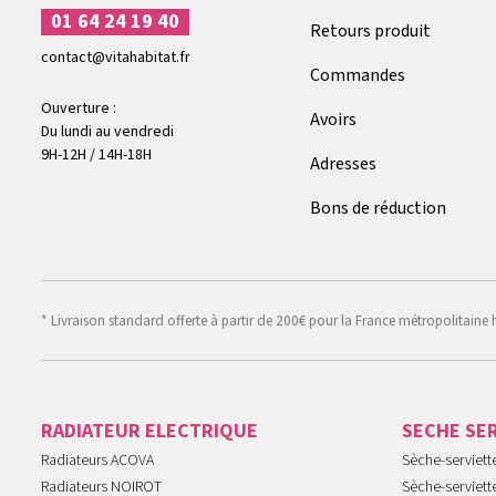
01 64 24 19 40
Retours produit
contact@vitahabitat.fr
Commandes
Ouverture :
Avoirs
Du lundi au vendredi
9H-12H / 14H-18H
Adresses
Bons de réduction
* Livraison standard offerte à partir de 200€ pour la France métropolitaine 
RADIATEUR ELECTRIQUE
SECHE SE
Radiateurs ACOVA
Sèche-serviet
Radiateurs NOIROT
Sèche-serviett