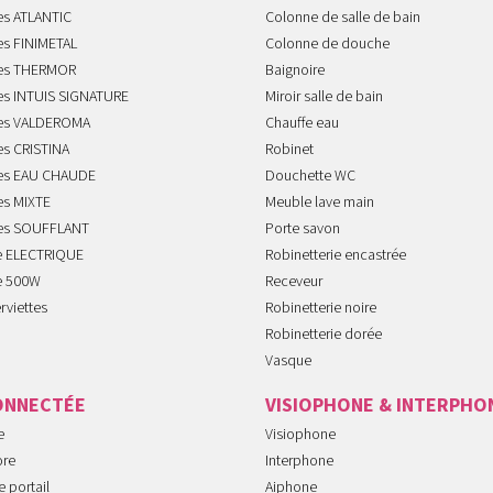
es ATLANTIC
Colonne de salle de bain
es FINIMETAL
Colonne de douche
tes THERMOR
Baignoire
tes INTUIS SIGNATURE
Miroir salle de bain
tes VALDEROMA
Chauffe eau
es CRISTINA
Robinet
tes EAU CHAUDE
Douchette WC
es MIXTE
Meuble lave main
tes SOUFFLANT
Porte savon
te ELECTRIQUE
Robinetterie encastrée
te 500W
Receveur
rviettes
Robinetterie noire
Robinetterie dorée
Vasque
ONNECTÉE
VISIOPHONE & INTERPHO
e
Visiophone
ore
Interphone
 portail
Aiphone