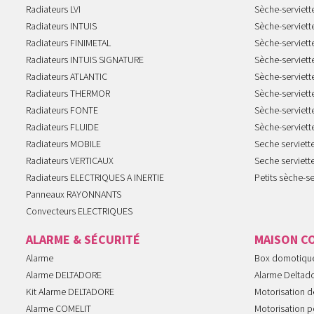
Radiateurs LVI
Sèche-serviett
Radiateurs INTUIS
Sèche-serviet
Radiateurs FINIMETAL
Sèche-serviet
Radiateurs INTUIS SIGNATURE
Sèche-serviet
Radiateurs ATLANTIC
Sèche-serviett
Radiateurs THERMOR
Sèche-serviet
Radiateurs FONTE
Sèche-serviett
Radiateurs FLUIDE
Sèche-serviet
Radiateurs MOBILE
Seche serviet
Radiateurs VERTICAUX
Seche serviet
Radiateurs ELECTRIQUES A INERTIE
Petits sèche-se
Panneaux RAYONNANTS
Convecteurs ELECTRIQUES
ALARME & SÉCURITÉ
MAISON C
Alarme
Box domotiqu
Alarme DELTADORE
Alarme Deltad
Kit Alarme DELTADORE
Motorisation de
Alarme COMELIT
Motorisation po