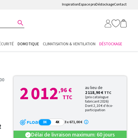
Inspiration
Espace pro
Déstockage
Contact

ÉCURITÉ
DOMOTIQUE
CLIMATISATION & VENTILATION
DÉSTOCKAGE
00
2 012
au lieu de
,96 €
2 118,90 €
TTC
TTC
(prix catalogue
fabricant 2026)
Dont 2,10 € d'éco-
participation
3X
4X
3 x 671,00 €
R
Délai de livraison maximum: 60 jours
check