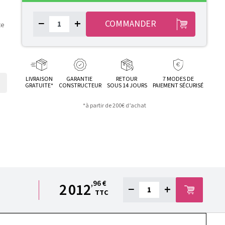
−
+
COMMANDER
te
LIVRAISON
GARANTIE
RETOUR
7 MODES DE
GRATUITE*
CONSTRUCTEUR
SOUS 14 JOURS
PAIEMENT SÉCURISÉ
*à partir de 200€ d’achat
,96 €
2 012
−
+
TTC