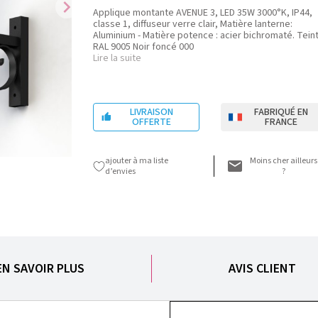
chevron_right
Applique montante AVENUE 3, LED 35W 3000°K, IP44,
classe 1, diffuseur verre clair, Matière lanterne:
Aluminium - Matière potence : acier bichromaté. Tein
RAL 9005 Noir foncé 000
Lire la suite
LIVRAISON
FABRIQUÉ EN

OFFERTE
FRANCE
ajouter à ma liste
Moins cher ailleurs
d’envies
?
EN SAVOIR PLUS
AVIS CLIENT