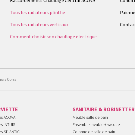
Raccordements Chauffage Central ACOVA
Condit
Tous les radiateurs plinthe
Paieme
Tous les radiateurs verticaux
Contac
Comment choisir son chauffage électrique
hors Corse
RVIETTE
SANITAIRE & ROBINETTER
tes ACOVA
Meuble salle de bain
es INTUIS
Ensemble meuble + vasque
es ATLANTIC
Colonne de salle de bain