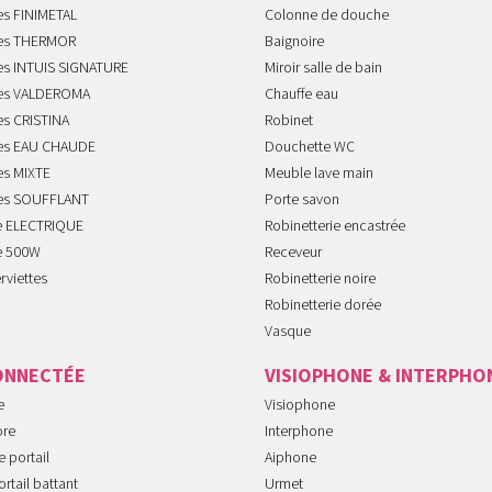
es FINIMETAL
Colonne de douche
tes THERMOR
Baignoire
tes INTUIS SIGNATURE
Miroir salle de bain
tes VALDEROMA
Chauffe eau
es CRISTINA
Robinet
tes EAU CHAUDE
Douchette WC
es MIXTE
Meuble lave main
tes SOUFFLANT
Porte savon
te ELECTRIQUE
Robinetterie encastrée
te 500W
Receveur
rviettes
Robinetterie noire
Robinetterie dorée
Vasque
ONNECTÉE
VISIOPHONE & INTERPHO
e
Visiophone
ore
Interphone
 portail
Aiphone
rtail battant
Urmet