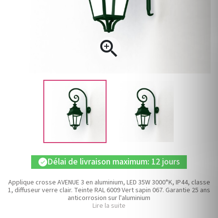

Délai de livraison maximum: 12 jours
check
Applique crosse AVENUE 3 en aluminium, LED 35W 3000°K, IP44, classe
1, diffuseur verre clair. Teinte RAL 6009 Vert sapin 067. Garantie 25 ans
anticorrosion sur l'aluminium
Lire la suite