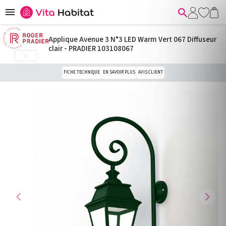


Applique Avenue 3 N°3 LED Warm Vert 067 Diffuseur
clair - PRADIER 103108067

FICHE TECHNIQUE
EN SAVOIR PLUS
AVIS CLIENT
chevron_left
chevron_right