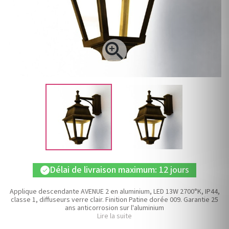

Délai de livraison maximum: 12 jours
check
Applique descendante AVENUE 2 en aluminium, LED 13W 2700°K, IP44,
classe 1, diffuseurs verre clair. Finition Patine dorée 009. Garantie 25
ans anticorrosion sur l'aluminium
Lire la suite