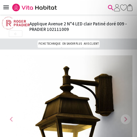


Applique Avenue 2 N°4 LED clair Patiné doré 009 -
PRADIER 102111009

FICHE TECHNIQUE
EN SAVOIR PLUS
AVIS CLIENT
chevron_left
chevron_right