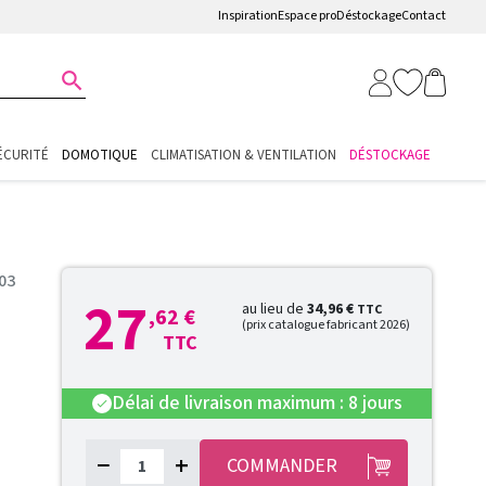
Inspiration
Espace pro
Déstockage
Contact

ÉCURITÉ
DOMOTIQUE
CLIMATISATION & VENTILATION
DÉSTOCKAGE
03
27
au lieu de
34,96 €
TTC
,62 €
(prix catalogue fabricant 2026)
TTC
Délai de livraison maximum : 8 jours
check
−
+
COMMANDER