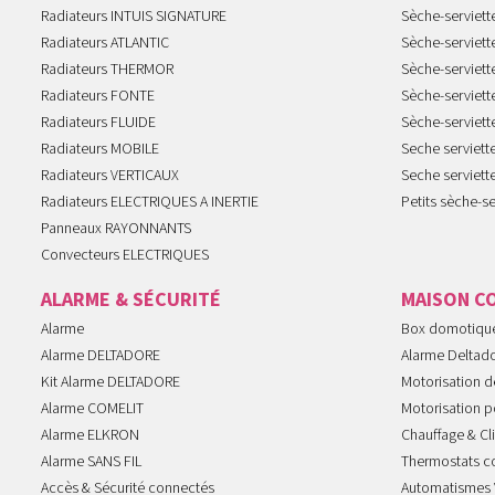
Radiateurs INTUIS SIGNATURE
Sèche-serviet
Radiateurs ATLANTIC
Sèche-serviett
Radiateurs THERMOR
Sèche-serviet
Radiateurs FONTE
Sèche-serviett
Radiateurs FLUIDE
Sèche-serviet
Radiateurs MOBILE
Seche serviet
Radiateurs VERTICAUX
Seche serviet
Radiateurs ELECTRIQUES A INERTIE
Petits sèche-se
Panneaux RAYONNANTS
Convecteurs ELECTRIQUES
ALARME & SÉCURITÉ
MAISON C
Alarme
Box domotiqu
Alarme DELTADORE
Alarme Deltad
Kit Alarme DELTADORE
Motorisation de
Alarme COMELIT
Motorisation po
Alarme ELKRON
Chauffage & Cl
Alarme SANS FIL
Thermostats c
Accès & Sécurité connectés
Automatismes 