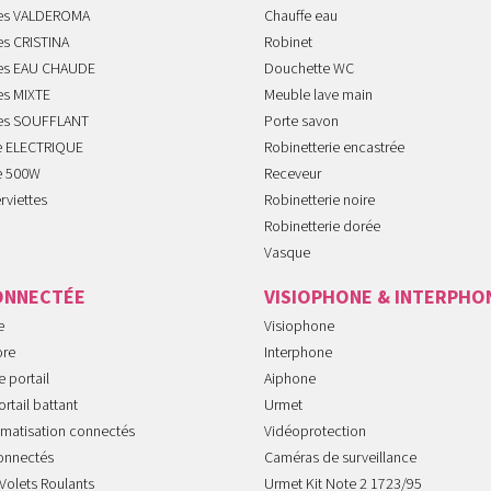
tes VALDEROMA
Chauffe eau
es CRISTINA
Robinet
tes EAU CHAUDE
Douchette WC
es MIXTE
Meuble lave main
tes SOUFFLANT
Porte savon
te ELECTRIQUE
Robinetterie encastrée
te 500W
Receveur
rviettes
Robinetterie noire
Robinetterie dorée
Vasque
ONNECTÉE
VISIOPHONE & INTERPHO
e
Visiophone
ore
Interphone
 portail
Aiphone
rtail battant
Urmet
imatisation connectés
Vidéoprotection
onnectés
Caméras de surveillance
Volets Roulants
Urmet Kit Note 2 1723/95