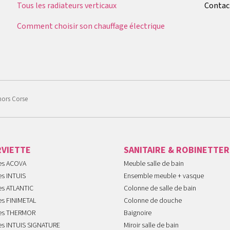
Tous les radiateurs verticaux
Contac
Comment choisir son chauffage électrique
hors Corse
RVIETTE
SANITAIRE & ROBINETTER
tes ACOVA
Meuble salle de bain
es INTUIS
Ensemble meuble + vasque
es ATLANTIC
Colonne de salle de bain
es FINIMETAL
Colonne de douche
tes THERMOR
Baignoire
tes INTUIS SIGNATURE
Miroir salle de bain