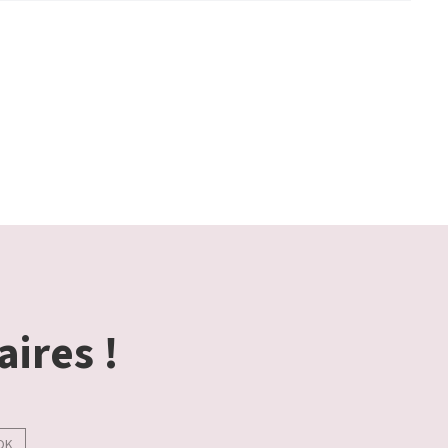
aires !
OK