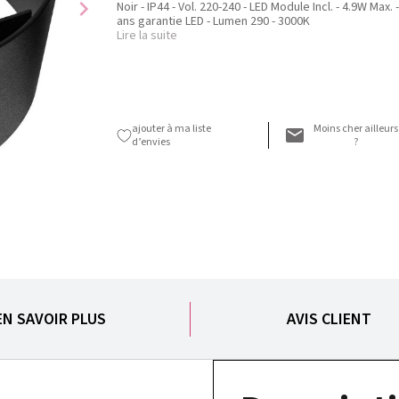
chevron_right
Noir - IP44 - Vol. 220-240 - LED Module Incl. - 4.9W Max. - 5
ans garantie LED - Lumen 290 - 3000K
Lire la suite
ajouter à ma liste
Moins cher ailleurs
d’envies
?
EN SAVOIR PLUS
AVIS CLIENT