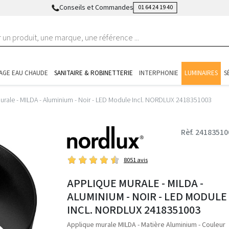
Conseils et Commandes
01 64 24 19 40
AGE EAU CHAUDE
SANITAIRE & ROBINETTERIE
INTERPHONIE
LUMINAIRES
S
urale - MILDA - Aluminium - Noir - LED Module Incl. NORDLUX 2418351003
Rèf. 24183510
8051 avis
APPLIQUE MURALE - MILDA -
ALUMINIUM - NOIR - LED MODULE
INCL. NORDLUX 2418351003
Applique murale MILDA - Matière Aluminium - Couleur