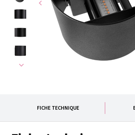
chevron_left
expand_more
FICHE TECHNIQUE