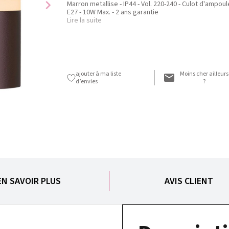
chevron_right
Marron metallise - IP44 - Vol. 220-240 - Culot d'ampoule
E27 - 10W Max. - 2 ans garantie
Lire la suite
ajouter à ma liste
Moins cher ailleurs
d’envies
?
EN SAVOIR PLUS
AVIS CLIENT