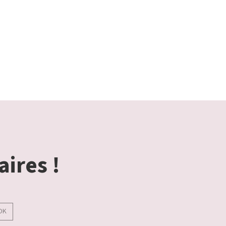
aires !
OK