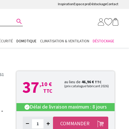
Inspiration
Espace pro
Déstockage
Contact

ÉCURITÉ
DOMOTIQUE
CLIMATISATION & VENTILATION
DÉSTOCKAGE
61
37
au lieu de
46,96 €
TTC
,10 €
(prix catalogue fabricant 2026)
TTC
Délai de livraison maximum : 8 jours
check
-
−
+
COMMANDER