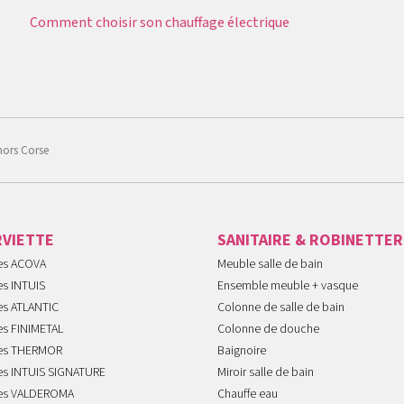
Comment choisir son chauffage électrique
hors Corse
RVIETTE
SANITAIRE & ROBINETTER
tes ACOVA
Meuble salle de bain
es INTUIS
Ensemble meuble + vasque
es ATLANTIC
Colonne de salle de bain
es FINIMETAL
Colonne de douche
tes THERMOR
Baignoire
tes INTUIS SIGNATURE
Miroir salle de bain
tes VALDEROMA
Chauffe eau