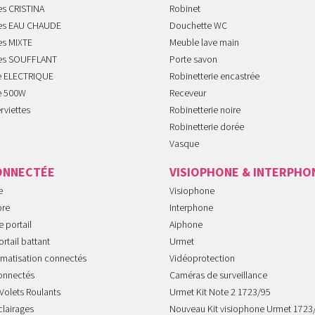
es CRISTINA
Robinet
tes EAU CHAUDE
Douchette WC
es MIXTE
Meuble lave main
tes SOUFFLANT
Porte savon
te ELECTRIQUE
Robinetterie encastrée
te 500W
Receveur
rviettes
Robinetterie noire
Robinetterie dorée
Vasque
ONNECTÉE
VISIOPHONE & INTERPHO
e
Visiophone
ore
Interphone
 portail
Aiphone
rtail battant
Urmet
imatisation connectés
Vidéoprotection
onnectés
Caméras de surveillance
Volets Roulants
Urmet Kit Note 2 1723/95
clairages
Nouveau Kit visiophone Urmet 1723