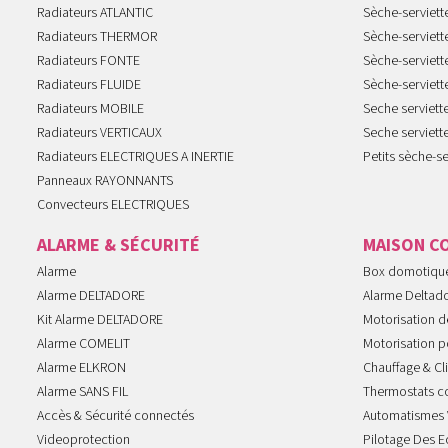
Radiateurs ATLANTIC
Sèche-serviett
Radiateurs THERMOR
Sèche-serviet
Radiateurs FONTE
Sèche-serviett
Radiateurs FLUIDE
Sèche-serviet
Radiateurs MOBILE
Seche serviet
Radiateurs VERTICAUX
Seche serviet
Radiateurs ELECTRIQUES A INERTIE
Petits sèche-se
Panneaux RAYONNANTS
Convecteurs ELECTRIQUES
ALARME & SÉCURITÉ
MAISON C
Alarme
Box domotiqu
Alarme DELTADORE
Alarme Deltad
Kit Alarme DELTADORE
Motorisation de
Alarme COMELIT
Motorisation po
Alarme ELKRON
Chauffage & Cl
Alarme SANS FIL
Thermostats c
Accès & Sécurité connectés
Automatismes 
Videoprotection
Pilotage Des E