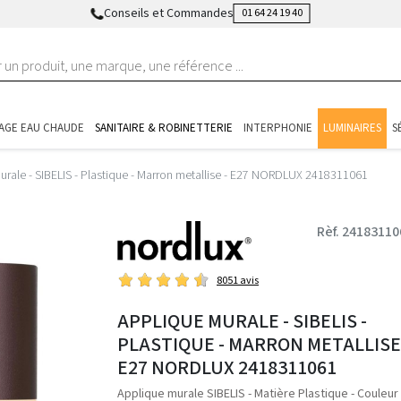
Conseils et Commandes
01 64 24 19 40
AGE EAU CHAUDE
SANITAIRE & ROBINETTERIE
INTERPHONIE
LUMINAIRES
S
urale - SIBELIS - Plastique - Marron metallise - E27 NORDLUX 2418311061
Rèf. 24183110
8051 avis
APPLIQUE MURALE - SIBELIS -
PLASTIQUE - MARRON METALLISE 
E27 NORDLUX 2418311061
Applique murale SIBELIS - Matière Plastique - Couleur