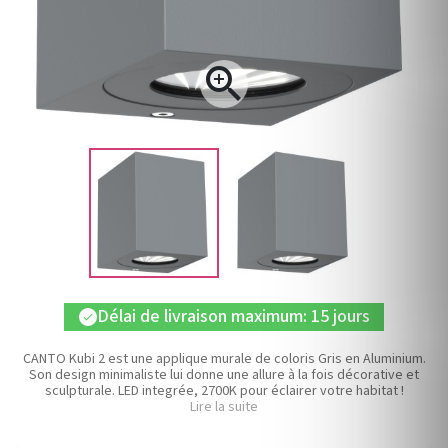

Délai de livraison maximum: 15 jours
check
CANTO Kubi 2 est une applique murale de coloris Gris en Aluminium.
Son design minimaliste lui donne une allure à la fois décorative et
sculpturale. LED integrée, 2700K pour éclairer votre habitat !
Lire la suite