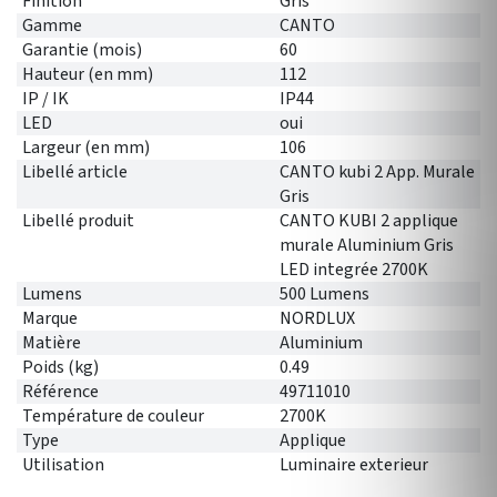
Finition
Gris
Gamme
CANTO
Garantie (mois)
60
Hauteur (en mm)
112
IP / IK
IP44
LED
oui
Largeur (en mm)
106
Libellé article
CANTO kubi 2 App. Murale
Gris
Libellé produit
CANTO KUBI 2 applique
murale Aluminium Gris
LED integrée 2700K
Lumens
500 Lumens
Marque
NORDLUX
Matière
Aluminium
Poids (kg)
0.49
Référence
49711010
Température de couleur
2700K
Type
Applique
Utilisation
Luminaire exterieur