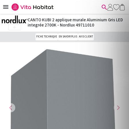


CANTO KUBI 2 applique murale Aluminium Gris LED
integrée 2700K - Nordlux 49711010

FICHE TECHNIQUE
EN SAVOIR PLUS
AVIS CLIENT
chevron_left
chevron_right