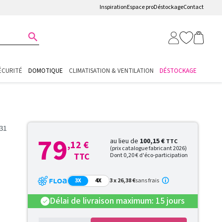
Inspiration
Espace pro
Déstockage
Contact

ÉCURITÉ
DOMOTIQUE
CLIMATISATION & VENTILATION
DÉSTOCKAGE
31
79
au lieu de
100,15 €
TTC
,12 €
(prix catalogue fabricant 2026)
TTC
Dont 0,20 € d'éco-participation
3X
4X
3 x 26,38 €
sans frais
Délai de livraison maximum: 15 jours
check