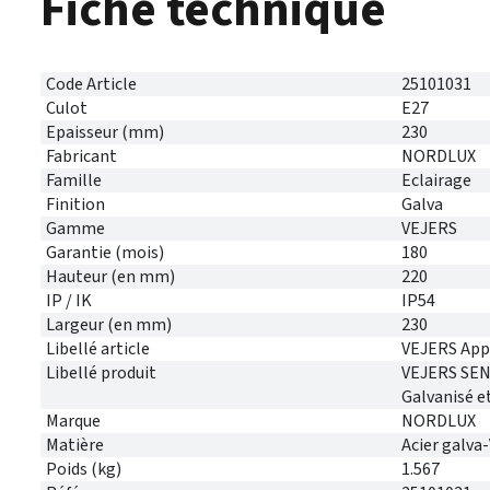
Fiche technique
Code Article
25101031
Culot
E27
Epaisseur (mm)
230
Fabricant
NORDLUX
Famille
Eclairage
Finition
Galva
Gamme
VEJERS
Garantie (mois)
180
Hauteur (en mm)
220
IP / IK
IP54
Largeur (en mm)
230
Libellé article
VEJERS App.
Libellé produit
VEJERS SEN
Galvanisé e
Marque
NORDLUX
Matière
Acier galva
Poids (kg)
1.567