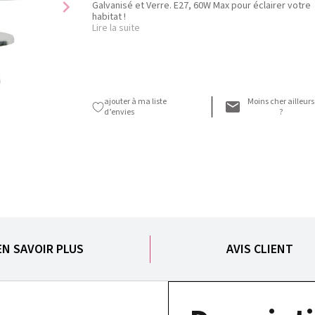
chevron_right
Galvanisé et Verre. E27, 60W Max pour éclairer votre
habitat !
Lire la suite
ajouter à ma liste
Moins cher ailleurs
d’envies
?
EN SAVOIR PLUS
AVIS CLIENT