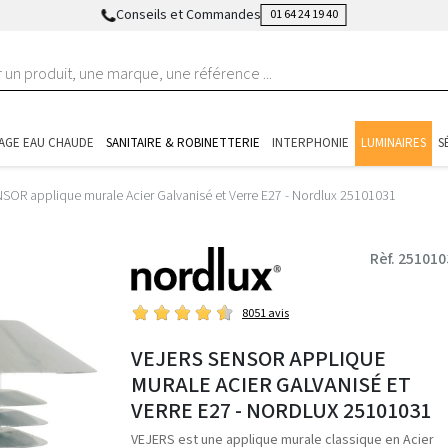
Conseils et Commandes
01 64 24 19 40
AGE EAU CHAUDE
SANITAIRE & ROBINETTERIE
INTERPHONIE
LUMINAIRES
S
SOR applique murale Acier Galvanisé et Verre E27 - Nordlux 25101031
Rèf. 251010
8051 avis
VEJERS SENSOR APPLIQUE
MURALE ACIER GALVANISÉ ET
VERRE E27 - NORDLUX 25101031
VEJERS est une applique murale classique en Acier