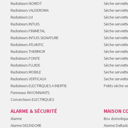
Radiateurs NOIROT
Sèche-serviett
Radiateurs VALDEROMA
Sèche-serviett
Radiateurs LVI
Sèche-serviett
Radiateurs INTUIS
Sèche-serviet
Radiateurs FINIMETAL
Sèche-serviet
Radiateurs INTUIS SIGNATURE
Sèche-serviet
Radiateurs ATLANTIC
Sèche-serviett
Radiateurs THERMOR
Sèche-serviet
Radiateurs FONTE
Sèche-serviett
Radiateurs FLUIDE
Sèche-serviet
Radiateurs MOBILE
Seche serviet
Radiateurs VERTICAUX
Seche serviet
Radiateurs ELECTRIQUES A INERTIE
Petits sèche-se
Panneaux RAYONNANTS
Convecteurs ELECTRIQUES
ALARME & SÉCURITÉ
MAISON C
Alarme
Box domotiqu
Alarme DELTADORE
Alarme Deltad