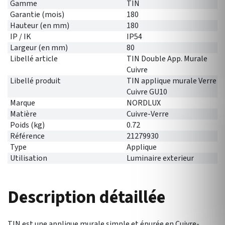
Gamme
TIN
Garantie (mois)
180
Hauteur (en mm)
180
IP / IK
IP54
Largeur (en mm)
80
Libellé article
TIN Double App. Murale
Cuivre
Libellé produit
TIN applique murale Verre
Cuivre GU10
Marque
NORDLUX
Matière
Cuivre-Verre
Poids (kg)
0.72
Référence
21279930
Type
Applique
Utilisation
Luminaire exterieur
Description détaillée
TIN est une applique murale simple et épurée en Cuivre-