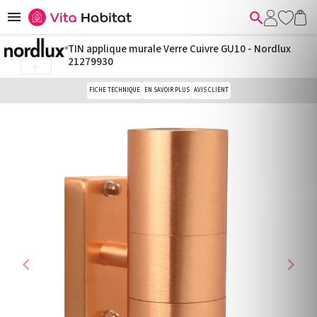


TIN applique murale Verre Cuivre GU10 - Nordlux
21279930

FICHE TECHNIQUE
EN SAVOIR PLUS
AVIS CLIENT
chevron_left
chevron_right