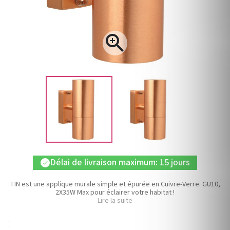

Délai de livraison maximum: 15 jours
check
TIN est une applique murale simple et épurée en Cuivre-Verre. GU10,
2X35W Max pour éclairer votre habitat !
Lire la suite