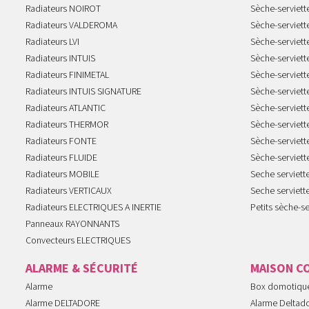
Radiateurs NOIROT
Sèche-serviett
Radiateurs VALDEROMA
Sèche-serviett
Radiateurs LVI
Sèche-serviett
Radiateurs INTUIS
Sèche-serviet
Radiateurs FINIMETAL
Sèche-serviet
Radiateurs INTUIS SIGNATURE
Sèche-serviet
Radiateurs ATLANTIC
Sèche-serviett
Radiateurs THERMOR
Sèche-serviet
Radiateurs FONTE
Sèche-serviett
Radiateurs FLUIDE
Sèche-serviet
Radiateurs MOBILE
Seche serviet
Radiateurs VERTICAUX
Seche serviet
Radiateurs ELECTRIQUES A INERTIE
Petits sèche-se
Panneaux RAYONNANTS
Convecteurs ELECTRIQUES
ALARME & SÉCURITÉ
MAISON C
Alarme
Box domotiqu
Alarme DELTADORE
Alarme Deltad