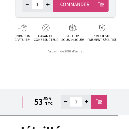
−
+
COMMANDER
LIVRAISON
GARANTIE
RETOUR
7 MODES DE
GRATUITE*
CONSTRUCTEUR
SOUS 14 JOURS
PAIEMENT SÉCURISÉ
*à partir de 200€ d’achat
,05 €
53
−
+
TTC