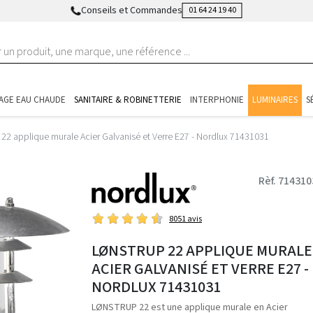
Conseils et Commandes
01 64 24 19 40
AGE EAU CHAUDE
SANITAIRE & ROBINETTERIE
INTERPHONIE
LUMINAIRES
S
2 applique murale Acier Galvanisé et Verre E27 - Nordlux 71431031
Rèf. 714310
8051 avis
LØNSTRUP 22 APPLIQUE MURALE
ACIER GALVANISÉ ET VERRE E27 -
NORDLUX 71431031
LØNSTRUP 22 est une applique murale en Acier