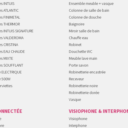
es INTUIS
Ensemble meuble + vasque
es ATLANTIC
Colonne de salle de bain
es FINIMETAL
Colonne de douche
tes THERMOR
Baignoire
tes INTUIS SIGNATURE
Miroir salle de bain
tes VALDEROMA
Chauffe eau
es CRISTINA
Robinet
tes EAU CHAUDE
Douchette WC
es MIXTE
Meuble lave main
tes SOUFFLANT
Porte savon
te ELECTRIQUE
Robinetterie encastrée
te 500W
Receveur
rviettes
Robinetterie noire
Robinetterie dorée
Vasque
ONNECTÉE
VISIOPHONE & INTERPHO
e
Visiophone
ore
Interphone