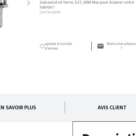
chevron_right
Galvanisé et Verre. E27, 60W Max pour éclairer votre
habitat !
Lire la suite
ajouter à ma liste
Moins cher ailleurs
d’envies
?
EN SAVOIR PLUS
AVIS CLIENT