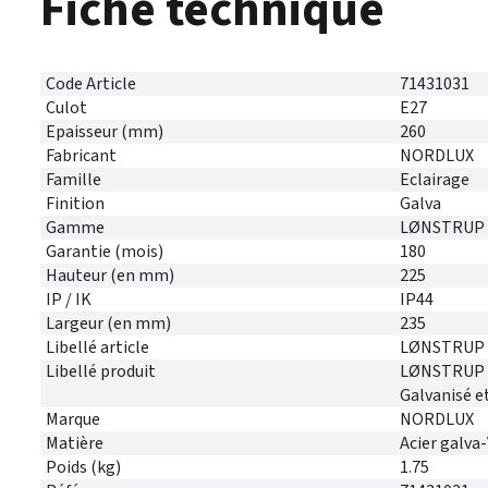
Fiche technique
Code Article
71431031
Culot
E27
Epaisseur (mm)
260
Fabricant
NORDLUX
Famille
Eclairage
Finition
Galva
Gamme
LØNSTRUP
Garantie (mois)
180
Hauteur (en mm)
225
IP / IK
IP44
Largeur (en mm)
235
Libellé article
LØNSTRUP 2
Libellé produit
LØNSTRUP 2
Galvanisé e
Marque
NORDLUX
Matière
Acier galva
Poids (kg)
1.75