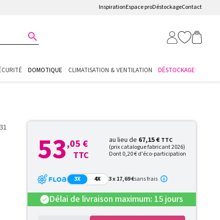
Inspiration
Espace pro
Déstockage
Contact

ÉCURITÉ
DOMOTIQUE
CLIMATISATION & VENTILATION
DÉSTOCKAGE
31
53
au lieu de
67,15 €
TTC
,05 €
(prix catalogue fabricant 2026)
TTC
Dont 0,20 € d'éco-participation
3X
4X
3 x 17,69 €
sans frais
Délai de livraison maximum: 15 jours
check