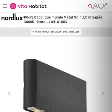


KINVER applique murale Métal Noir LED integrée
3000K - Nordlux 84181003

FICHE TECHNIQUE
EN SAVOIR PLUS
AVIS CLIENT
chevron_left
chevron_right