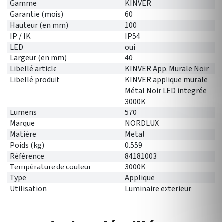
Gamme
KINVER
Garantie (mois)
60
Hauteur (en mm)
100
IP / IK
IP54
LED
oui
Largeur (en mm)
40
Libellé article
KINVER App. Murale Noir
Libellé produit
KINVER applique murale
Métal Noir LED integrée
3000K
Lumens
570
Marque
NORDLUX
Matière
Metal
Poids (kg)
0.559
Référence
84181003
Température de couleur
3000K
Type
Applique
Utilisation
Luminaire exterieur