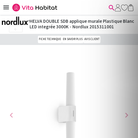


HELVA DOUBLE SDB applique murale Plastique Blanc
LED integrée 3000K - Nordlux 2015311001

FICHE TECHNIQUE
EN SAVOIR PLUS
AVIS CLIENT
chevron_left
chevron_right