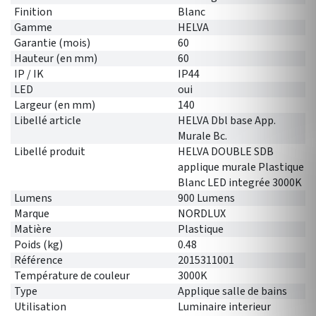
Finition
Blanc
Gamme
HELVA
Garantie (mois)
60
Hauteur (en mm)
60
IP / IK
IP44
LED
oui
Largeur (en mm)
140
Libellé article
HELVA Dbl base App.
Murale Bc.
Libellé produit
HELVA DOUBLE SDB
applique murale Plastique
Blanc LED integrée 3000K
Lumens
900 Lumens
Marque
NORDLUX
Matière
Plastique
Poids (kg)
0.48
Référence
2015311001
Température de couleur
3000K
Type
Applique salle de bains
Utilisation
Luminaire interieur