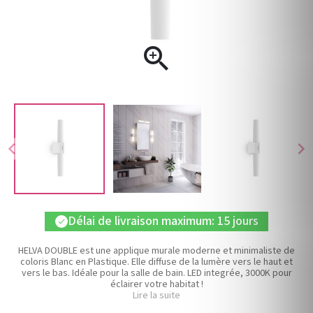

chevron_left
chevron_right
Délai de livraison maximum: 15 jours
check
HELVA DOUBLE est une applique murale moderne et minimaliste de
coloris Blanc en Plastique. Elle diffuse de la lumère vers le haut et
vers le bas. Idéale pour la salle de bain. LED integrée, 3000K pour
éclairer votre habitat !
Lire la suite