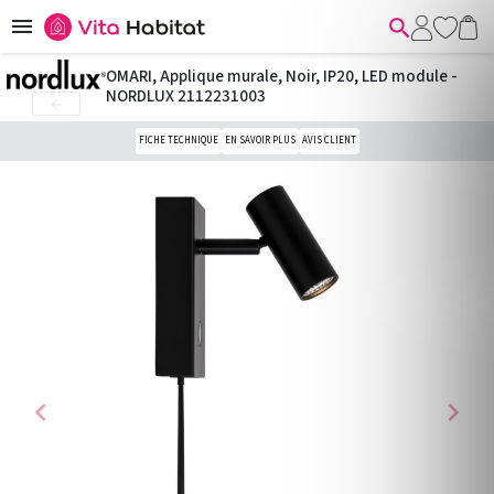


OMARI, Applique murale, Noir, IP20, LED module -
NORDLUX 2112231003

FICHE TECHNIQUE
EN SAVOIR PLUS
AVIS CLIENT
chevron_left
chevron_right