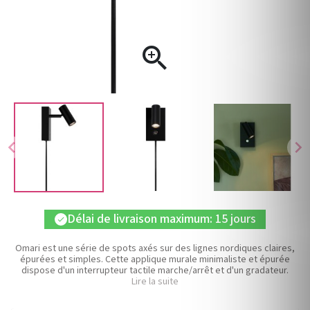

chevron_left
chevron_right
Délai de livraison maximum: 15 jours
check
Omari est une série de spots axés sur des lignes nordiques claires,
épurées et simples. Cette applique murale minimaliste et épurée
dispose d'un interrupteur tactile marche/arrêt et d'un gradateur.
Lire la suite