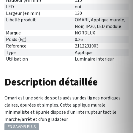
Hauteur (en mm)
115
LED
oui
Largeur (en mm)
130
Libellé produit
OMARI, Applique murale,
Noir, IP20, LED module
Marque
NORDLUX
Poids (kg)
0.26
Référence
2112231003
Type
Applique
Utilisation
Luminaire interieur
Description détaillée
Omari est une série de spots axés sur des lignes nordiques
claires, épurées et simples. Cette applique murale
minimaliste et épurée dispose d'un interrupteur tactile
marche/arrêt et d'un gradateur.
EN SAVOIR PLUS