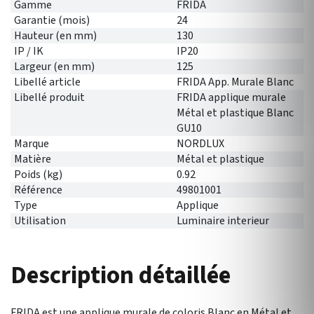
Gamme
FRIDA
Garantie (mois)
24
Hauteur (en mm)
130
IP / IK
IP20
Largeur (en mm)
125
Libellé article
FRIDA App. Murale Blanc
Libellé produit
FRIDA applique murale
Métal et plastique Blanc
GU10
Marque
NORDLUX
Matière
Métal et plastique
Poids (kg)
0.92
Référence
49801001
Type
Applique
Utilisation
Luminaire interieur
Description détaillée
FRIDA est une applique murale de coloris Blanc en Métal et