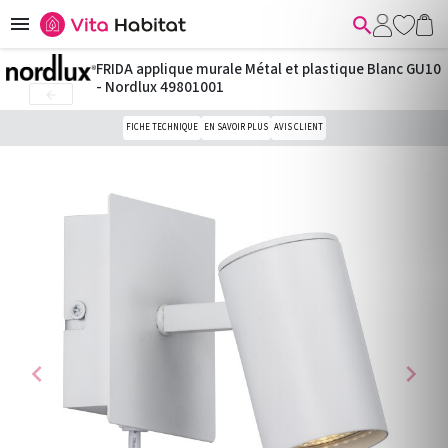


FRIDA applique murale Métal et plastique Blanc GU10
- Nordlux 49801001

FICHE TECHNIQUE
EN SAVOIR PLUS
AVIS CLIENT
chevron_left
chevron_right