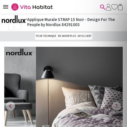


Applique Murale STRAP 15 Noir - Design For The
People by Nordlux 84291003

FICHE TECHNIQUE
EN SAVOIR PLUS
AVIS CLIENT
chevron_left
chevron_right