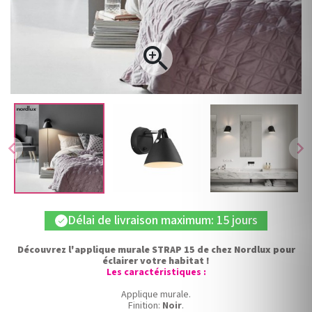

chevron_left
chevron_right
Délai de livraison maximum: 15 jours
check
Découvrez l'applique murale STRAP 15 de chez Nordlux pour
éclairer votre habitat !
Les caractéristiques :
Applique murale.
Finition:
Noir
.