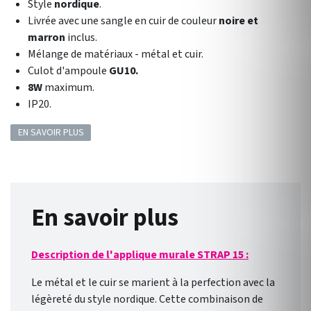
Style
nordique
.
Livrée avec une sangle en cuir de couleur
noire et
marron
inclus.
Mélange de matériaux - métal et cuir.
Culot
d'ampoule
GU10.
8W
maximum.
IP20.
EN SAVOIR PLUS
En savoir plus
Description de l'applique murale STRAP 15 :
Le métal et le cuir se marient à la perfection avec la
légèreté du style nordique. Cette combinaison de