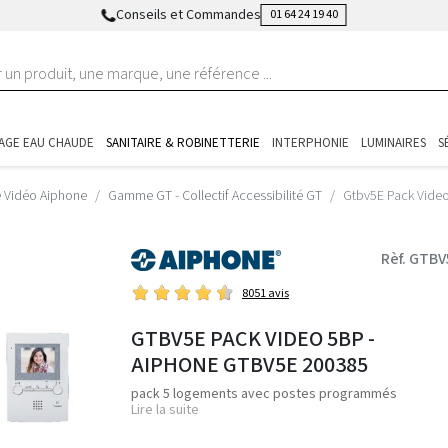
Conseils et Commandes
01 64 24 19 40
AGE EAU CHAUDE
SANITAIRE & ROBINETTERIE
INTERPHONIE
LUMINAIRES
S
e Vidéo Aiphone
Gamme GT - Collectif Accessibilité GT
Gtbv5E Pack Vide
Rèf. GTBV
8051 avis
GTBV5E PACK VIDEO 5BP -
AIPHONE GTBV5E 200385
pack 5 logements avec postes programmés
Lire la suite