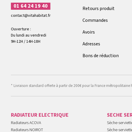
01 64 24 19 40
Retours produit
contact@vitahabitat.fr
Commandes
Ouverture :
Avoirs
Du lundi au vendredi
9H-12H / 14H-18H
Adresses
Bons de réduction
* Livraison standard offerte à partir de 200€ pour la France métropolitaine 
RADIATEUR ELECTRIQUE
SECHE SE
Radiateurs ACOVA
Sèche-serviet
Radiateurs NOIROT
Sèche-serviett