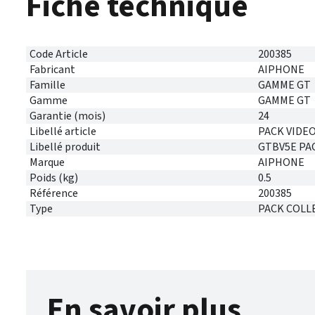
Fiche technique
Code Article
200385
Fabricant
AIPHONE
Famille
GAMME GT
Gamme
GAMME GT
Garantie (mois)
24
Libellé article
PACK VIDE
Libellé produit
GTBV5E PA
Marque
AIPHONE
Poids (kg)
0.5
Référence
200385
Type
PACK COLL
En savoir plus