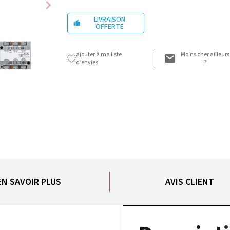
chevron_right
LIVRAISON

OFFERTE
ajouter à ma liste
Moins cher ailleurs
d’envies
?
EN SAVOIR PLUS
AVIS CLIENT