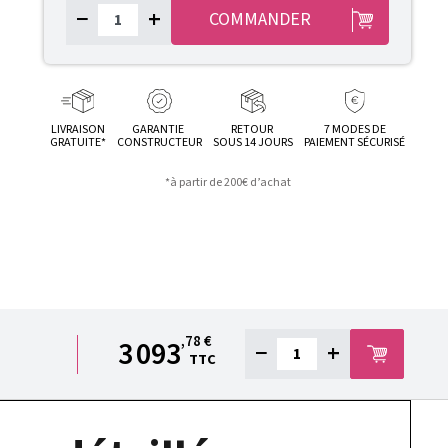
−
+
COMMANDER
LIVRAISON
GARANTIE
RETOUR
7 MODES DE
GRATUITE*
CONSTRUCTEUR
SOUS 14 JOURS
PAIEMENT SÉCURISÉ
*à partir de 200€ d’achat
,78 €
3 093
−
+
TTC