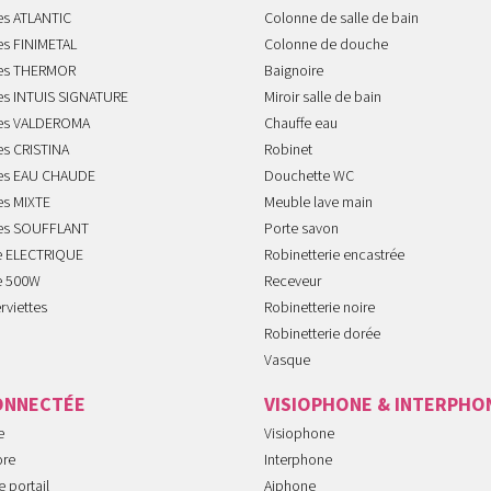
es ATLANTIC
Colonne de salle de bain
es FINIMETAL
Colonne de douche
tes THERMOR
Baignoire
tes INTUIS SIGNATURE
Miroir salle de bain
tes VALDEROMA
Chauffe eau
es CRISTINA
Robinet
tes EAU CHAUDE
Douchette WC
es MIXTE
Meuble lave main
tes SOUFFLANT
Porte savon
te ELECTRIQUE
Robinetterie encastrée
te 500W
Receveur
rviettes
Robinetterie noire
Robinetterie dorée
Vasque
ONNECTÉE
VISIOPHONE & INTERPHO
e
Visiophone
ore
Interphone
 portail
Aiphone