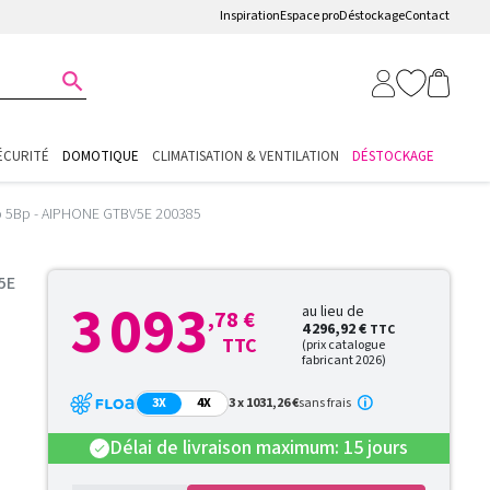
Inspiration
Espace pro
Déstockage
Contact

ÉCURITÉ
DOMOTIQUE
CLIMATISATION & VENTILATION
DÉSTOCKAGE
o 5Bp - AIPHONE GTBV5E 200385
5E
3 093
au lieu de
,78 €
4 296,92 €
TTC
TTC
(prix catalogue
fabricant 2026)
3X
4X
3 x 1031,26 €
sans frais
Délai de livraison maximum: 15 jours
check