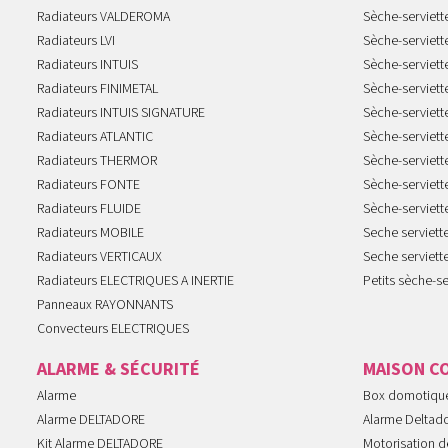
Radiateurs VALDEROMA
Sèche-serviett
Radiateurs LVI
Sèche-serviett
Radiateurs INTUIS
Sèche-serviet
Radiateurs FINIMETAL
Sèche-serviet
Radiateurs INTUIS SIGNATURE
Sèche-serviet
Radiateurs ATLANTIC
Sèche-serviett
Radiateurs THERMOR
Sèche-serviet
Radiateurs FONTE
Sèche-serviett
Radiateurs FLUIDE
Sèche-serviet
Radiateurs MOBILE
Seche serviet
Radiateurs VERTICAUX
Seche serviet
Radiateurs ELECTRIQUES A INERTIE
Petits sèche-se
Panneaux RAYONNANTS
Convecteurs ELECTRIQUES
ALARME & SÉCURITÉ
MAISON C
Alarme
Box domotiqu
Alarme DELTADORE
Alarme Deltad
Kit Alarme DELTADORE
Motorisation de