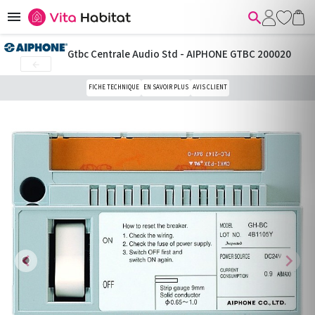


Gtbc Centrale Audio Std - AIPHONE GTBC 200020

FICHE TECHNIQUE
EN SAVOIR PLUS
AVIS CLIENT
chevron_left
chevron_right