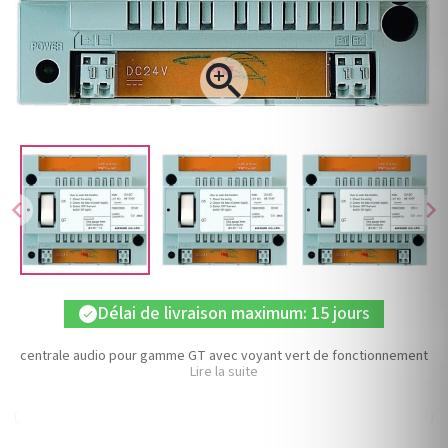

chevron_left
chevron_right
Délai de livraison maximum: 15 jours
check
centrale audio pour gamme GT avec voyant vert de fonctionnement
Lire la suite