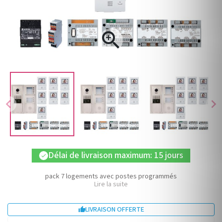

chevron_left
chevron_right
Délai de livraison maximum: 15 jours
check
pack 7 logements avec postes programmés
Lire la suite
LIVRAISON OFFERTE
