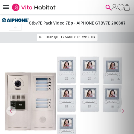


Gtbv7E Pack Video 7Bp - AIPHONE GTBV7E 200387

FICHE TECHNIQUE
EN SAVOIR PLUS
AVIS CLIENT
chevron_left
chevron_right