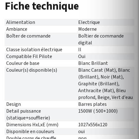
Fiche technique
Alimentation
Electrique
Ambiance
Moderne
Boîter de commande
Boîtier de commande
digital
Classe isolation électrique
II
Compatible Fil Pilote
Oui
Couleur de base
Blanc Brillant
Couleur(s) disponible(s)
Blanc Carat (Mat), Blanc
(Brillant), Noir (Mat),
Graphite (Brillant),
Anthracite (Mat), Bleu
profond, Beige, Vert d'eau
Design
Barres plates
Detail puissance
1500W ( 500+1000)
(statique+soufflerie)
Dimensions HxLxE (mm)
1027x556x120
Disponible en couleurs
oui
Double corps de chauffe
non