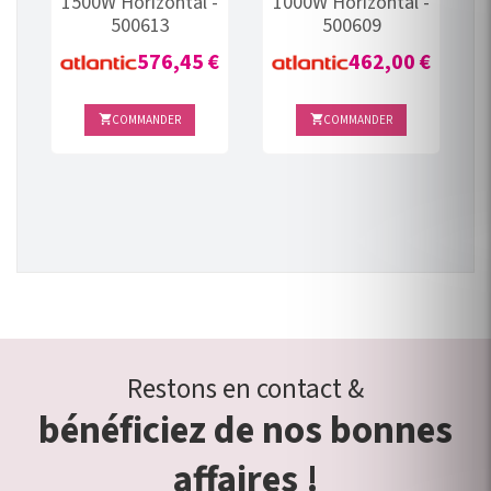
1500W Horizontal -
1000W Horizontal -
9
500613
500609
Prix
Prix
€
576,45 €
462,00 €
COMMANDER
COMMANDER


Restons en contact &
bénéficiez de nos bonnes
affaires !