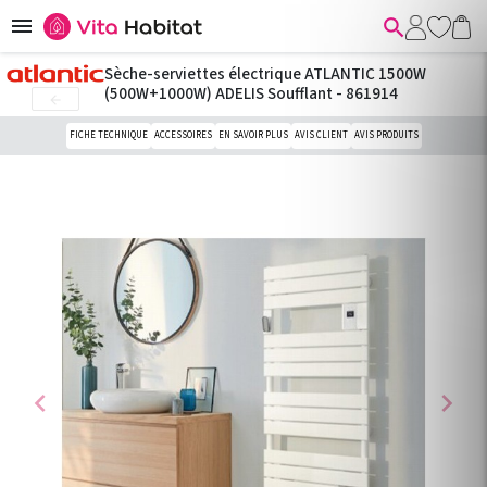


Sèche-serviettes électrique ATLANTIC 1500W
(500W+1000W) ADELIS Soufflant - 861914

FICHE TECHNIQUE
ACCESSOIRES
EN SAVOIR PLUS
AVIS CLIENT
AVIS PRODUITS
chevron_left
chevron_right