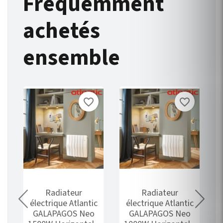
Fréquemment
achetés
ensemble
favorite_border
favorite_border
Radiateur
Radiateur
r
électrique Atlantic
électrique Atlantic
GALAPAGOS Neo
GALAPAGOS Neo