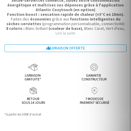
Sèche-serviettes connecté, suivez votre consommation
énergétique et maîtrisez vos dépenses grâce à l'application
Atlantic Cozytouch (en option)
Fonction boost : sensation rapide de chaleur
(+3°C en 15mn).
Faites des
économies
grâce aux
fonctions intelligentes du
sèches-serviettes
(programmation personnalisable, connectivité)
8 coloris :
Blanc brillant
(couleur de base)
, Blanc Carat, Vert d'eau,
Bleu profond, Beige, Noir, Graphite, Anthracite.
Lire la suite
Sèche-serviettes ADELIS 1500W / hauteur 102.7 cm / largeur de 55.6
cm / épaisseur 12 cm.
LIVRAISON OFFERTE

LIVRAISON
GARANTIE
GRATUITE*
CONSTRUCTEUR
RETOUR
7 MODES DE
SOUS 14 JOURS
PAIEMENT SÉCURISÉ
*à partir de 200€ d’achat