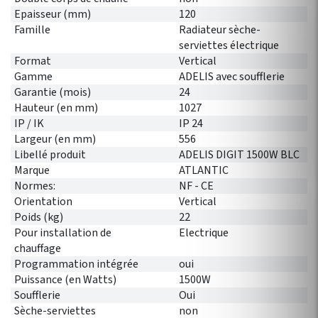
Epaisseur (mm)
120
Famille
Radiateur sèche-
serviettes électrique
Format
Vertical
Gamme
ADELIS avec soufflerie
Garantie (mois)
24
Hauteur (en mm)
1027
IP / IK
IP 24
Largeur (en mm)
556
Libellé produit
ADELIS DIGIT 1500W BLC
Marque
ATLANTIC
Normes:
NF - CE
Orientation
Vertical
Poids (kg)
22
Pour installation de
Electrique
chauffage
Programmation intégrée
oui
Puissance (en Watts)
1500W
Soufflerie
Oui
Sèche-serviettes
non