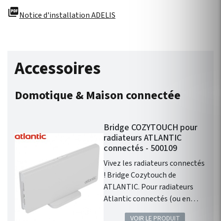
picture_as_pdf
Notice d'installation ADELIS
Accessoires
Domotique & Maison connectée
Bridge COZYTOUCH pour
radiateurs ATLANTIC
connectés - 500109
Vivez les radiateurs connectés
! Bridge Cozytouch de
ATLANTIC. Pour radiateurs
Atlantic connectés (ou en
ajoutant le pass Cozytouch (
VOIR LE PRODUIT