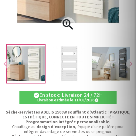

chevron_left
chevron_right
En stock: Livraison 24 / 72H
check
Livraison estimée le 11/08/2026
info
Sèche-serviettes ADELIS 1500W soufflant d'Atlantic :
PRATIQUE,
ESTHÉTIQUE, CONNECTÉ EN TOUTE SIMPLICITÉ !
Programmation intégrée personnalisable.
Chauffage au
design d'exception,
équipé d'une patère pour
intégrer davantage de serviettes ou un peignoir.