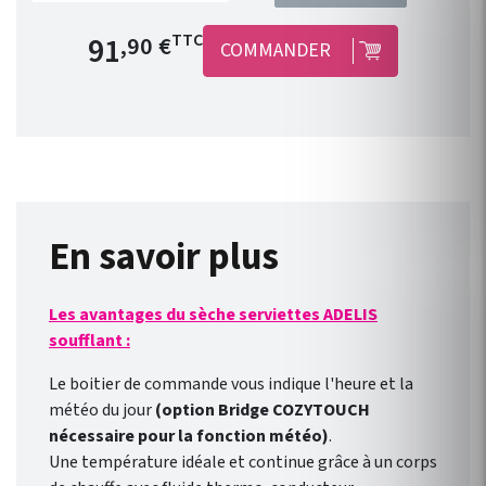
référence 602251 ) pour les
radiateurs Atlantic n'étant
Prix de base
91
TTC
,90 €
COMMANDER
pas disponibles en version
connectée). Avec Cozytouch ,
profitez de nombreuses
fonctionnalités pour piloter
votre chauffage et votre
chauffe-eau. Vous pourrez
piloter vos solutions de
confort thermique où que vous
En savoir plus
soyez et quand vous le voulez.
Vous pourrez gérer facilement
Les avantages du sèche serviettes ADELIS
vos absences. Vous pourrez
soufflant :
visualiser vos consommations
et vos économies de
Le boitier de commande vous indique l'heure et la
chauffage. Avec l'assistant
météo du jour
(option Bridge COZYTOUCH
Google Home vous pourrez
nécessaire pour la fonction météo)
.
piloter vos appareils avec
Une température idéale et continue grâce à un corps
votre voix.