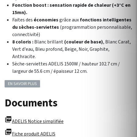
Fonction boost : sensation rapide de chaleur
(+3°C en
15mn).
Faites des
économies
grâce aux
fonctions intelligentes
du sèches-serviettes
(programmation personnalisable,
connectivité)
8 coloris :
Blanc brillant
(couleur de base)
, Blanc Carat,
Vert d'eau, Bleu profond, Beige, Noir, Graphite,
Anthracite.
Sèche-serviettes ADELIS 1500W / hauteur 102.7 cm /
largeur de 55.6 cm / épaisseur 12 cm.
EN SAVOIR PLUS
Documents
picture_as_pdf
ADELIS Notice simplifiée
picture_as_pdf
Fiche produit ADELIS