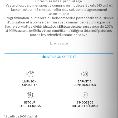
Côtés biseautés: profil allégé.
Vaste choix de dimensions, y compris en modèles étroits (40 cm) et
faible hauteur (49 cm) pour offrir des solutions d'agencement
astucieuses!
Programmation journalière ou hebdomadaire personnalisable, simple
d'utilisation et à portée de main avec commande RadioFréquence.
Sèche-serviettes électrique Acova disponible en puissance de 200W
Certification : NF électricité.
à 900W avec de nombreuses dimensions différentes ainsi que dans
Seche-serviette 750W / Hauteur 175 cm / Largeur 50 cm / Épaisseur
toutes les teintes du nuancier Acova.
installé 8.9 cm.
Lire la suite
LIVRAISON OFFERTE

LIVRAISON
GARANTIE
GRATUITE*
CONSTRUCTEUR
RETOUR
7 MODES DE
SOUS 14 JOURS
PAIEMENT SÉCURISÉ
*à partir de 200€ d’achat