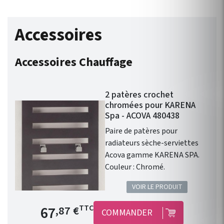
Accessoires
Accessoires Chauffage
2 patères crochet
chromées pour KARENA
Spa - ACOVA 480438
Paire de patères pour
radiateurs sèche-serviettes
Acova gamme KARENA SPA.
Couleur : Chromé.
VOIR LE PRODUIT
Prix de base
67
TTC
,87 €
COMMANDER