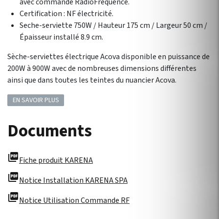
avec commande RadioFréquence.
Certification : NF électricité.
Seche-serviette 750W / Hauteur 175 cm / Largeur 50 cm /
Épaisseur installé 8.9 cm.
Sèche-serviettes électrique Acova disponible en puissance de
200W à 900W avec de nombreuses dimensions différentes
ainsi que dans toutes les teintes du nuancier Acova.
EN SAVOIR PLUS
Documents
picture_as_pdf
Fiche produit KARENA
picture_as_pdf
Notice Installation KARENA SPA
picture_as_pdf
Notice Utilisation Commande RF