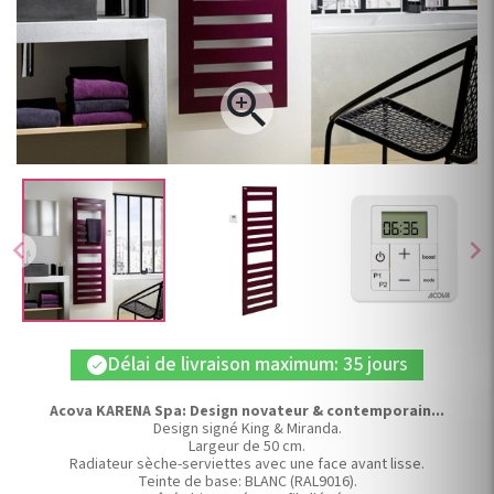

chevron_left
chevron_right
Délai de livraison maximum: 35 jours
check
Acova KARENA Spa: Design novateur & contemporain...
Design signé King & Miranda.
Largeur de 50 cm.
Radiateur sèche-serviettes avec une face avant lisse.
Teinte de base: BLANC (RAL9016).