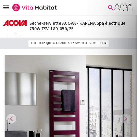


Sèche-serviette ACOVA - KARÉNA Spa électrique
750W TSV-180-050/GF

FICHE TECHNIQUE
ACCESSOIRES
EN SAVOIR PLUS
AVIS CLIENT
chevron_left
chevron_right