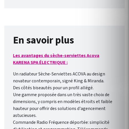
radiateurs pour un seul
module ! Le concept est
simple, peu onéreux et
convient à toutes les gammes
de radiateur électrique ACOVA
équipé d’un fil pilote. Il est
En savoir plus
compatible avec une nouvelle
installation ou des appareils
Les avantages du sèche-serviettes Acova
déjà installés ! Connexion
KARENA SPA ÉLECTRIQUE :
direct en WIFI à la box
internet de votre domicile.
Un radiateur Sèche-Serviettes ACOVA au design
Pilotage des radiateurs de
novateur contemporain, signé King & Miranda.
l’extérieur comme de
Des côtés biseautés pour un profil allégé.
l’intérieur avec l’ application
Une gamme proposée dans un très vaste choix de
gratuite pour smartphone
dimensions, y compris en modèles étroits et faible
Heatzy : réaliser de vraie
hauteur pour offrir des solutions d'agencement
économie d’énergie !
astucieuses.
Programmation
Commande Radio Fréquence déportée: simplicité
hebdomadaire