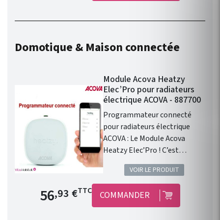
Domotique & Maison connectée
Module Acova Heatzy
Elec’Pro pour radiateurs
électrique ACOVA - 887700
Programmateur connecté
pour radiateurs électrique
ACOVA : Le Module Acova
Heatzy Elec’Pro ! C’est
l’accessoire qui vous
VOIR LE PRODUIT
permettra de transformer les
radiateurs électriques équipés
Prix de base
56
TTC
,93 €
COMMANDER
d’un fil pilote en produits
connectés : jusqu’à 3