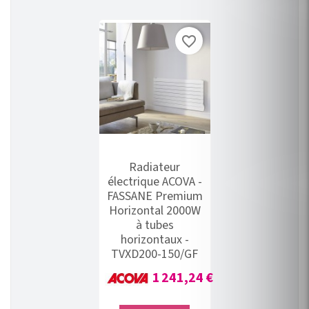
favorite_border
Radiateur
électrique ACOVA -
FASSANE Premium
Horizontal 2000W
à tubes
horizontaux -
TVXD200-150/GF
Prix
1 241,24 €