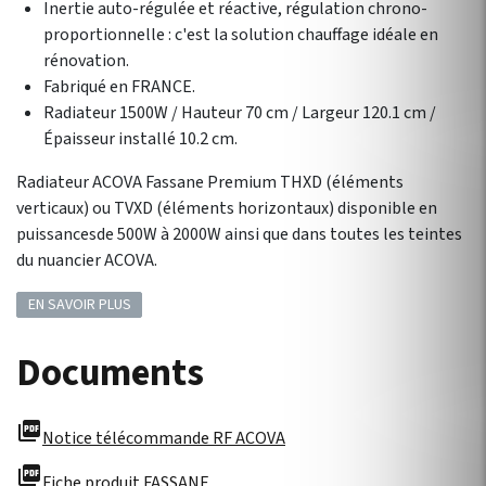
Inertie auto-régulée et réactive, régulation chrono-
proportionnelle : c'est la solution chauffage idéale en
rénovation.
Fabriqué en FRANCE.
Radiateur 1500W / Hauteur 70 cm / Largeur 120.1 cm /
Épaisseur installé 10.2 cm.
Radiateur ACOVA Fassane Premium THXD (éléments
verticaux) ou TVXD (éléments horizontaux) disponible en
puissancesde 500W à 2000W ainsi que dans toutes les teintes
du nuancier ACOVA.
EN SAVOIR PLUS
Documents
picture_as_pdf
Notice télécommande RF ACOVA
picture_as_pdf
Fiche produit FASSANE