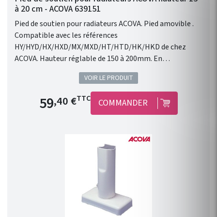
à 20 cm - ACOVA 639151
Pied de soutien pour radiateurs ACOVA. Pied amovible .
Compatible avec les références
HY/HYD/HX/HXD/MX/MXD/HT/HTD/HK/HKD de chez
ACOVA. Hauteur réglable de 150 à 200mm. En
complément des consoles murales. Vendu à l'unité.
VOIR LE PRODUIT
Disponible en 46 couleurs du nuancier ACOVA.
Prix de base
59
TTC
,40 €
COMMANDER