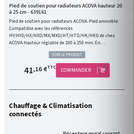
Pied de soutien pour radiateurs ACOVA hauteur 20
à 25 cm - 639161
Pied de soutien pour radiateurs ACOVA. Pied amovible.
Compatible avec les références
HY/HYD/HX/HXD/MX/MXD/HT/HTD/HK/HKD de chez
ACOVA Hauteur réglable de 200 à 250 mm. En
complément des consoles murales. Vendu à l'unité.
VOIR LE PRODUIT
Disponible en 46 couleurs du nuancier ACOVA.
Prix de base
41
TTC
,16 €
COMMANDER
Chauffage & Climatisation
connectés
Récepteur mural courant