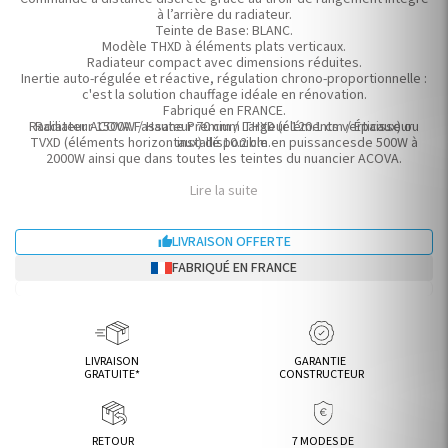
à l’arrière du radiateur.
Teinte de Base: BLANC.
Modèle THXD à éléments plats verticaux.
Radiateur compact avec dimensions réduites.
Inertie auto-régulée et réactive, régulation chrono-proportionnelle :
c'est la solution chauffage idéale en rénovation.
Fabriqué en FRANCE.
Radiateur ACOVA Fassane Premium THXD (éléments verticaux) ou
Radiateur 1500W / Hauteur 70 cm / Largeur 120.1 cm / Épaisseur
TVXD (éléments horizontaux) disponible en puissancesde 500W à
installé 10.2 cm.
2000W ainsi que dans toutes les teintes du nuancier ACOVA.
Lire la suite
LIVRAISON OFFERTE

FABRIQUÉ EN FRANCE
LIVRAISON
GARANTIE
GRATUITE*
CONSTRUCTEUR
RETOUR
7 MODES DE