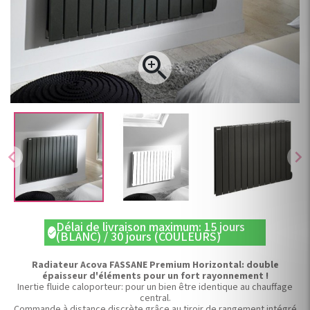

chevron_left
chevron_right
Délai de livraison maximum: 15 jours
check
(BLANC) / 30 jours (COULEURS)
Radiateur Acova FASSANE Premium Horizontal: double
épaisseur d'éléments pour un fort rayonnement !
Inertie fluide caloporteur: pour un bien être identique au chauffage
central.
Commande à distance discrète grâce au tiroir de rangement intégré