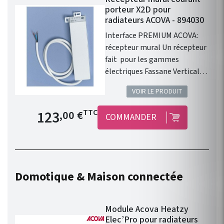
porteur X2D pour
radiateurs ACOVA - 894030
Interface PREMIUM ACOVA:
récepteur mural Un récepteur
fait pour les gammes
électriques Fassane Vertical,
Vuelta, Regate, Regate
VOIR LE PRODUIT
status, Cala et Atoll de chez
ACOVA. Permet à votre
Prix de base
123
TTC
,00 €
COMMANDER
radiateur de communiquer
avec la centrale de
programmation CPL . Votre
radiateur sera donc relié à une
zone de programmation . Un
Domotique & Maison connectée
récepteur par radiateur.
Module Acova Heatzy
Elec’Pro pour radiateurs