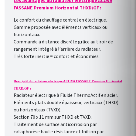
Les avantages du radiateur électrique ACOVA
déjà installés ! Connexion
FASSANE Premium Horizontal THXD/GF :
direct en WIFI à la box
internet de votre domicile.
Le confort du chauffage central en électrique.
Pilotage des radiateurs de
Gamme proposée avec éléments verticaux ou
l’extérieur comme de
horizontaux.
l’intérieur avec l’ application
Commande à distance discrète grâce au tiroir de
gratuite pour smartphone
rangement intégré à l’arrière du radiateur.
Heatzy : réaliser de vraie
Très forte inertie = confort et économies.
économie d’énergie !
Programmation
hebdomadaire
personnalisable selon votre
Descriptif du radiateur électrique ACOVA FASSANE Premium Horizontal
rythme de vie !
THXD/GF :
Radiateur électrique à Fluide ThermoActif en acier.
Eléments plats double épaisseur, verticaux (THXD)
ou horizontaux (TVXD).
Section 70 x 11 mm sur THXD et TVXD.
Traitement de surface anticorrosion par
cataphorèse haute résistance et fnition par