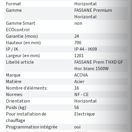
Format
Horizontal
Gamme
FASSANE Premium
Horizontal
Gamme Smart
non
ECOcontrol
Garantie (mois)
24
Hauteur (en mm)
700
IP / IK
IP 44 - IK09
Largeur (en mm)
1201
Libellé article
FASSANE Prem THXD GF
Hor. blanc 1500W
Marque
ACOVA
Matière
Acier
Nombre d'éléments:
16
Normes:
NF - CE
Orientation
Horizontal
Poids (kg)
56
Pour installation de
Electrique
chauffage
Programmation intégrée
oui