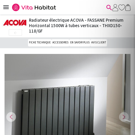


Radiateur électrique ACOVA - FASSANE Premium
Horizontal 1500W à tubes verticaux - THXD150-
118/GF

FICHE TECHNIQUE
ACCESSOIRES
EN SAVOIR PLUS
AVIS CLIENT
chevron_left
chevron_right