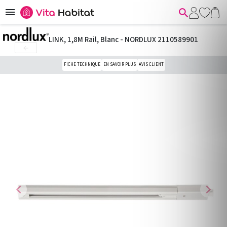


LINK, 1,8M Rail, Blanc - NORDLUX 2110589901

FICHE TECHNIQUE
EN SAVOIR PLUS
AVIS CLIENT
chevron_left
chevron_right