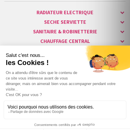
RADIATEUR ELECTRIQUE
SECHE SERVIETTE
SANITAIRE & ROBINETTERIE
CHAUFFAGE CENTRAL
ALARME & SÉCURITÉ
MAISON CONNECTÉE
VISIOPHONE & INTERPHONE
LUMINAIRES & ECLAIRAGE
NOS GAMMES STARS
Copyright © 2007-2026 Vita habitat - Tous droits réservés.
42
,00 €
TTC
−
+