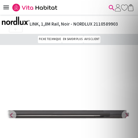


LINK, 1,8M Rail, Noir - NORDLUX 2110589903

FICHE TECHNIQUE
EN SAVOIR PLUS
AVIS CLIENT
chevron_left
chevron_right