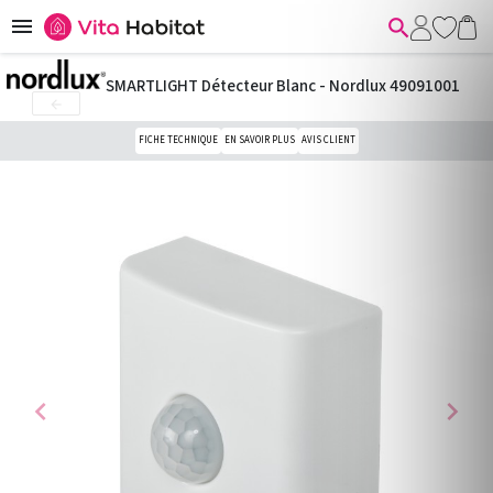


SMARTLIGHT Détecteur Blanc - Nordlux 49091001

FICHE TECHNIQUE
EN SAVOIR PLUS
AVIS CLIENT
chevron_left
chevron_right