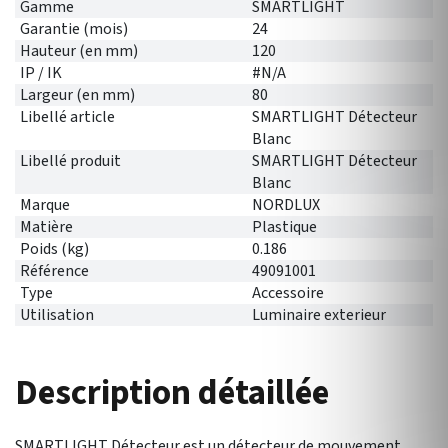
Gamme
SMARTLIGHT
Garantie (mois)
24
Hauteur (en mm)
120
IP / IK
#N/A
Largeur (en mm)
80
Libellé article
SMARTLIGHT Détecteur
Blanc
Libellé produit
SMARTLIGHT Détecteur
Blanc
Marque
NORDLUX
Matière
Plastique
Poids (kg)
0.186
Référence
49091001
Type
Accessoire
Utilisation
Luminaire exterieur
Description détaillée
SMARTLIGHT Détecteur est un détecteur de mouvement