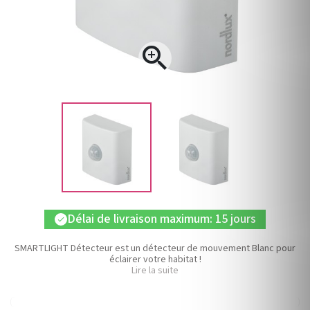

Délai de livraison maximum: 15 jours
check
SMARTLIGHT Détecteur est un détecteur de mouvement Blanc pour
éclairer votre habitat !
Lire la suite