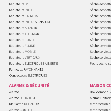
Radiateurs LVI
Sèche-serviett
Radiateurs INTUIS
Sèche-serviet
Radiateurs FINIMETAL
Sèche-serviet
Radiateurs INTUIS SIGNATURE
Sèche-serviet
Radiateurs ATLANTIC
Sèche-serviett
Radiateurs THERMOR
Sèche-serviet
Radiateurs FONTE
Sèche-serviett
Radiateurs FLUIDE
Sèche-serviet
Radiateurs MOBILE
Seche serviet
Radiateurs VERTICAUX
Seche serviet
Radiateurs ELECTRIQUES A INERTIE
Petits sèche-se
Panneaux RAYONNANTS
Convecteurs ELECTRIQUES
ALARME & SÉCURITÉ
MAISON C
Alarme
Box domotiqu
Alarme DELTADORE
Alarme Deltad
Kit Alarme DELTADORE
Motorisation de
Alarme COMELIT
Motorisation po