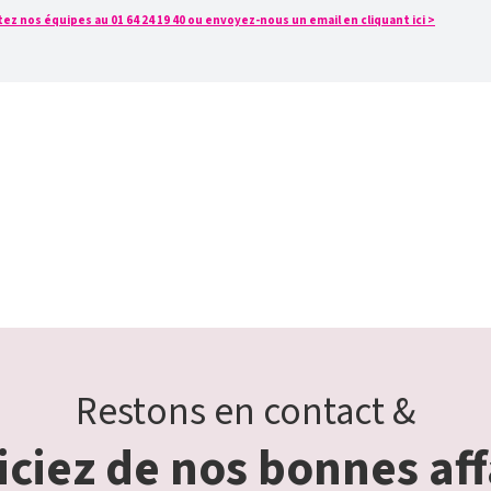
z nos équipes au 01 64 24 19 40 ou envoyez-nous un email en cliquant ici >
Restons en contact &
ciez de nos bonnes aff