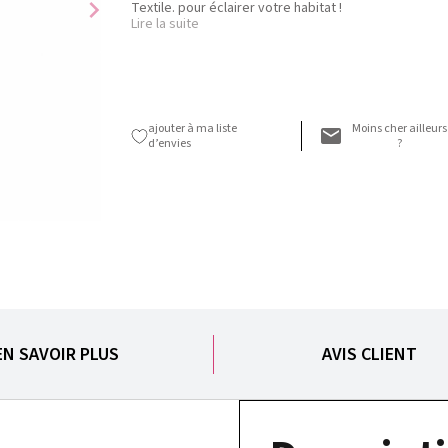
chevron_right
Textile. pour éclairer votre habitat !
Lire la suite
ajouter à ma liste
Moins cher ailleurs
d’envies
?
EN SAVOIR PLUS
AVIS CLIENT