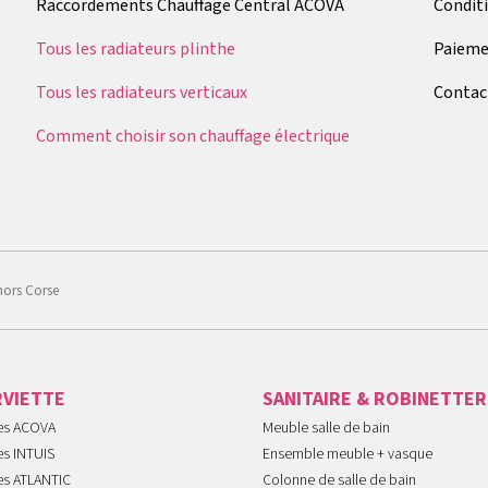
Raccordements Chauffage Central ACOVA
Condit
Tous les radiateurs plinthe
Paieme
Tous les radiateurs verticaux
Contac
Comment choisir son chauffage électrique
hors Corse
RVIETTE
SANITAIRE & ROBINETTER
tes ACOVA
Meuble salle de bain
es INTUIS
Ensemble meuble + vasque
es ATLANTIC
Colonne de salle de bain