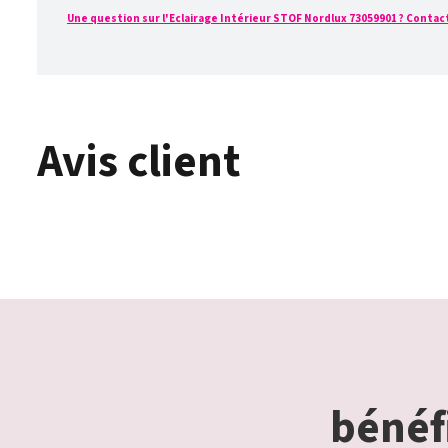
Une question sur l'Eclairage Intérieur STOF Nordlux 73059901 ? Contacte
Avis client
bénéfi