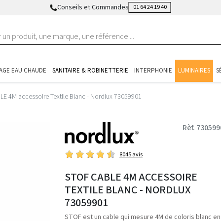
Conseils et Commandes
01 64 24 19 40
AGE EAU CHAUDE
SANITAIRE & ROBINETTERIE
INTERPHONIE
LUMINAIRES
S
E 4M accessoire Textile Blanc - Nordlux 73059901
Rèf. 730599
8045 avis
STOF CABLE 4M ACCESSOIRE
TEXTILE BLANC - NORDLUX
73059901
STOF est un cable qui mesure 4M de coloris blanc en