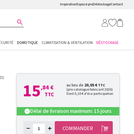
Inspiration
Espace pro
Déstockage
Contact

ÉCURITÉ
DOMOTIQUE
CLIMATISATION & VENTILATION
DÉSTOCKAGE
01
15
au lieu de
20,05 €
TTC
,84 €
(prix catalogue fabricant 2026)
TTC
Dont 0,10 € d'éco-participation
Délai de livraison maximum: 15 jours
check
−
+
COMMANDER