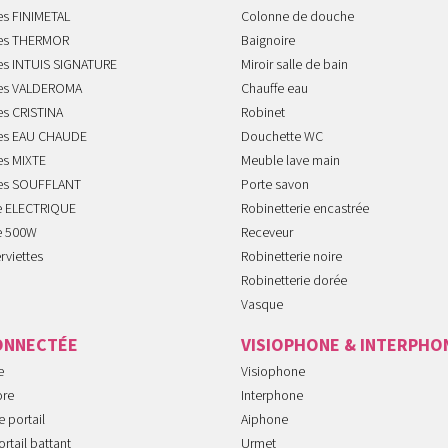
es FINIMETAL
Colonne de douche
tes THERMOR
Baignoire
tes INTUIS SIGNATURE
Miroir salle de bain
tes VALDEROMA
Chauffe eau
es CRISTINA
Robinet
tes EAU CHAUDE
Douchette WC
es MIXTE
Meuble lave main
tes SOUFFLANT
Porte savon
te ELECTRIQUE
Robinetterie encastrée
te 500W
Receveur
rviettes
Robinetterie noire
Robinetterie dorée
Vasque
ONNECTÉE
VISIOPHONE & INTERPHO
e
Visiophone
ore
Interphone
 portail
Aiphone
rtail battant
Urmet