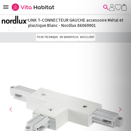


LINK T-CONNECTEUR GAUCHE accessoire Métal et
plastique Blanc - Nordlux 86069901

FICHE TECHNIQUE
EN SAVOIR PLUS
AVIS CLIENT
chevron_left
chevron_right