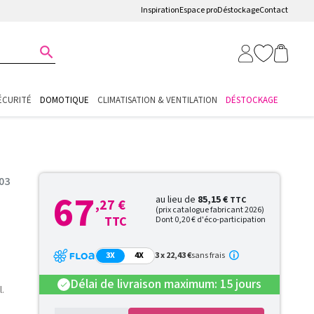
Inspiration
Espace pro
Déstockage
Contact

ÉCURITÉ
DOMOTIQUE
CLIMATISATION & VENTILATION
DÉSTOCKAGE
03
67
au lieu de
85,15 €
TTC
,27 €
(prix catalogue fabricant 2026)
TTC
Dont 0,20 € d'éco-participation
3X
4X
3 x 22,43 €
sans frais
Délai de livraison maximum: 15 jours
check
.