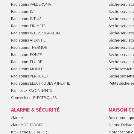
Radiateurs VALDEROMA
Sèche-serviett
Radiateurs LVI
Sèche-serviett
Radiateurs INTUIS
Sèche-serviet
Radiateurs FINIMETAL
Sèche-serviet
Radiateurs INTUIS SIGNATURE
Sèche-serviet
Radiateurs ATLANTIC
Sèche-serviett
Radiateurs THERMOR
Sèche-serviet
Radiateurs FONTE
Sèche-serviett
Radiateurs FLUIDE
Sèche-serviet
Radiateurs MOBILE
Seche serviet
Radiateurs VERTICAUX
Seche serviet
Radiateurs ELECTRIQUES A INERTIE
Petits sèche-se
Panneaux RAYONNANTS
Convecteurs ELECTRIQUES
ALARME & SÉCURITÉ
MAISON C
Alarme
Box domotiqu
Alarme DELTADORE
Alarme Deltad
Kit Alarme DELTADORE
Motorisation de