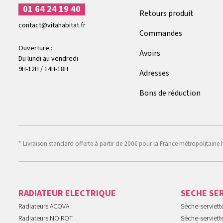
01 64 24 19 40
Retours produit
contact@vitahabitat.fr
Commandes
Ouverture :
Avoirs
Du lundi au vendredi
9H-12H / 14H-18H
Adresses
Bons de réduction
* Livraison standard offerte à partir de 200€ pour la France métropolitaine 
RADIATEUR ELECTRIQUE
SECHE SE
Radiateurs ACOVA
Sèche-serviet
Radiateurs NOIROT
Sèche-serviett