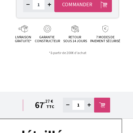
−
+
COMMANDER
LIVRAISON
GARANTIE
RETOUR
7 MODES DE
GRATUITE*
CONSTRUCTEUR
SOUS 14 JOURS
PAIEMENT SÉCURISÉ
*à partir de 200€ d’achat
,27 €
67
−
+
TTC