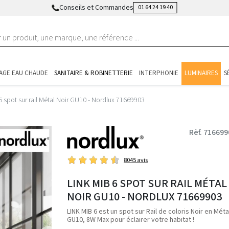
Conseils et Commandes
01 64 24 19 40
AGE EAU CHAUDE
SANITAIRE & ROBINETTERIE
INTERPHONIE
LUMINAIRES
S
6 spot sur rail Métal Noir GU10 - Nordlux 71669903
Rèf. 716699
8045 avis
LINK MIB 6 SPOT SUR RAIL MÉTAL
NOIR GU10 - NORDLUX 71669903
LINK MIB 6 est un spot sur Rail de coloris Noir en Métal
GU10, 8W Max pour éclairer votre habitat !