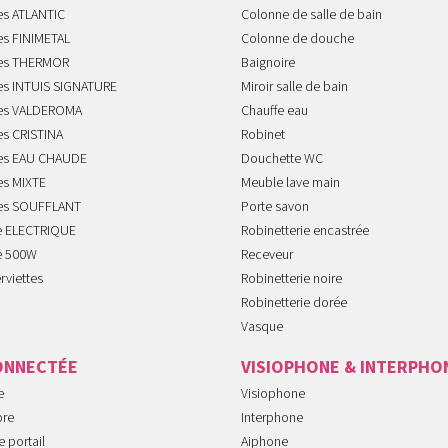
es ATLANTIC
Colonne de salle de bain
es FINIMETAL
Colonne de douche
tes THERMOR
Baignoire
tes INTUIS SIGNATURE
Miroir salle de bain
tes VALDEROMA
Chauffe eau
es CRISTINA
Robinet
tes EAU CHAUDE
Douchette WC
es MIXTE
Meuble lave main
tes SOUFFLANT
Porte savon
te ELECTRIQUE
Robinetterie encastrée
te 500W
Receveur
rviettes
Robinetterie noire
Robinetterie dorée
Vasque
ONNECTÉE
VISIOPHONE & INTERPHO
e
Visiophone
ore
Interphone
 portail
Aiphone