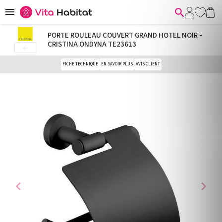


PORTE ROULEAU COUVERT GRAND HOTEL NOIR -
CRISTINA ONDYNA TE23613

FICHE TECHNIQUE
EN SAVOIR PLUS
AVIS CLIENT
chevron_left
chevron_right