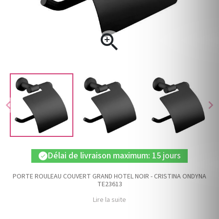

chevron_left
chevron_right
Délai de livraison maximum: 15 jours
check
PORTE ROULEAU COUVERT GRAND HOTEL NOIR - CRISTINA ONDYNA
TE23613
Lire la suite