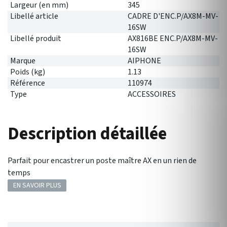
Largeur (en mm)
345
Libellé article
CADRE D'ENC.P/AX8M-MV-
16SW
Libellé produit
AX816BE ENC.P/AX8M-MV-
16SW
Marque
AIPHONE
Poids (kg)
1.13
Référence
110974
Type
ACCESSOIRES
Description détaillée
Parfait pour encastrer un poste maître AX en un rien de
temps
EN SAVOIR PLUS