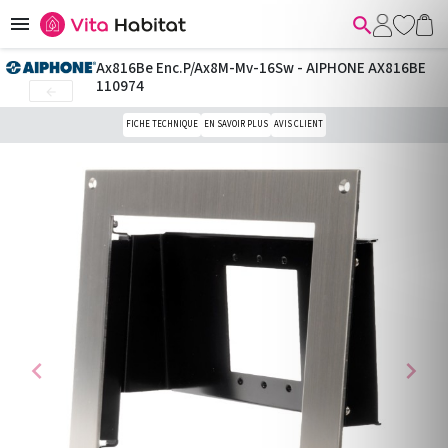


Ax816Be Enc.P/Ax8M-Mv-16Sw - AIPHONE AX816BE
110974

FICHE TECHNIQUE
EN SAVOIR PLUS
AVIS CLIENT
chevron_left
chevron_right