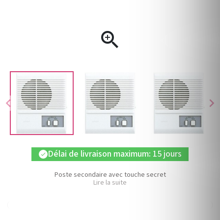

chevron_left
chevron_right
Délai de livraison maximum: 15 jours
check
Poste secondaire avec touche secret
Lire la suite