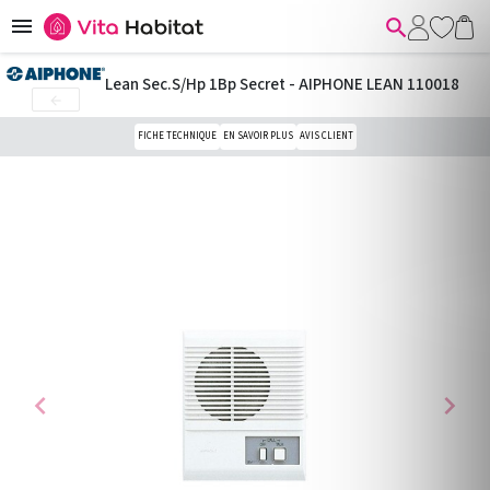


Lean Sec.S/Hp 1Bp Secret - AIPHONE LEAN 110018

FICHE TECHNIQUE
EN SAVOIR PLUS
AVIS CLIENT
chevron_left
chevron_right