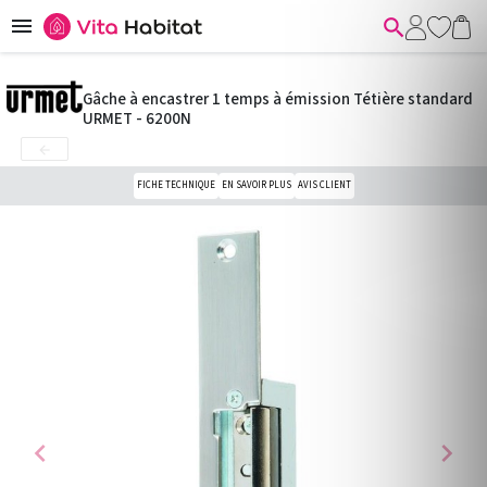


Gâche à encastrer 1 temps à émission Tétière standard
URMET - 6200N

FICHE TECHNIQUE
EN SAVOIR PLUS
AVIS CLIENT
chevron_left
chevron_right