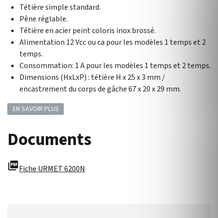
Tétière simple standard.
Pêne réglable.
Têtière en acier peint coloris inox brossé.
Alimentation 12 Vcc ou ca pour les modèles 1 temps et 2
temps.
Consommation: 1 A pour les modèles 1 temps et 2 temps.
Dimensions (HxLxP) : tétière H x 25 x 3 mm /
encastrement du corps de gâche 67 x 20 x 29 mm.
EN SAVOIR PLUS
Documents
picture_as_pdf
Fiche URMET 6200N