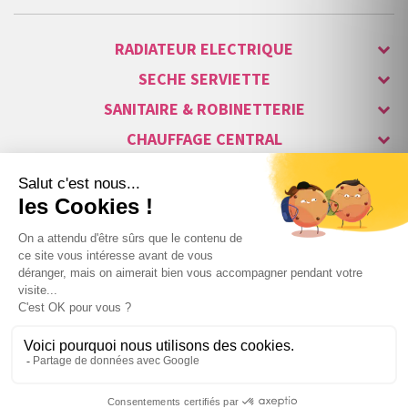
RADIATEUR ELECTRIQUE
SECHE SERVIETTE
SANITAIRE & ROBINETTERIE
CHAUFFAGE CENTRAL
ALARME & SÉCURITÉ
MAISON CONNECTÉE
VISIOPHONE & INTERPHONE
LUMINAIRES & ECLAIRAGE
NOS GAMMES STARS
Copyright © 2007-2026 Vita habitat - Tous droits réservés.
41
,79 €
TTC