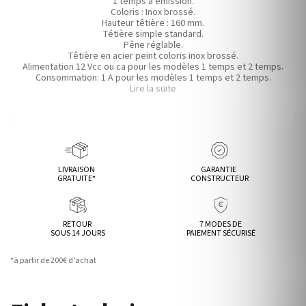
1 temps à émission.
Coloris : Inox brossé.
Hauteur têtière : 160 mm.
Tétière simple standard.
Pêne réglable.
Têtière en acier peint coloris inox brossé.
Alimentation 12 Vcc ou ca pour les modèles 1 temps et 2 temps.
Consommation: 1 A pour les modèles 1 temps et 2 temps.
Dimensions (HxLxP) : tétière H x 25 x 3 mm / encastrement du corps de
Lire la suite
gâche 67 x 20 x 29 mm.
LIVRAISON
GARANTIE
GRATUITE*
CONSTRUCTEUR
RETOUR
7 MODES DE
SOUS 14 JOURS
PAIEMENT SÉCURISÉ
*à partir de 200€ d’achat