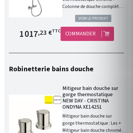
Colonne de douche complète
avec mitigeur thermostatique
VOIR LE PRODUIT
Corps froid anti-brûlure
Hauteur totale (mm) : 1155
Prix de base
1 017
TTC
,23 €
COMMANDER
Hauteur sous pomme (mm) :
1038 Crosse orientable
Finition : Chromé Pomme de
douche Ø 192 mm laiton
anticalcaire Douchette
Robinetterie bains douche
monojet Flexible "long life"
150 cm.
Mitigeur bain douche sur
gorge thermostatique
NEW DAY - CRISTINA
ONDYNA XE14251
Mitigeur bain douche sur
gorge thermostatique : Les +
Mitigeur bain douche chromé .