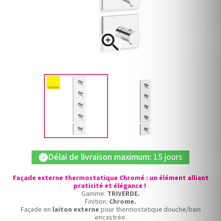

Délai de livraison maximum: 15 jours
check
Façade externe thermostatique Chromé : un élément alliant
praticité et élégance !
Gamme:
TRIVERDE.
Finition:
Chrome.
Façade en
laiton externe
pour thermostatique douche/bain
encastrée.