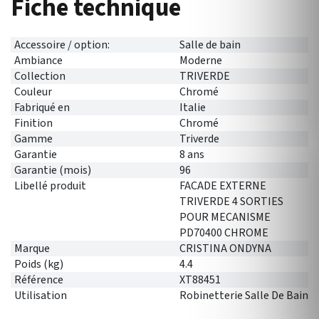
Fiche technique
Accessoire / option:
Salle de bain
Ambiance
Moderne
Collection
TRIVERDE
Couleur
Chromé
Fabriqué en
Italie
Finition
Chromé
Gamme
Triverde
Garantie
8 ans
Garantie (mois)
96
Libellé produit
FACADE EXTERNE
TRIVERDE 4 SORTIES
POUR MECANISME
PD70400 CHROME
Marque
CRISTINA ONDYNA
Poids (kg)
4.4
Référence
XT88451
Utilisation
Robinetterie Salle De Bain