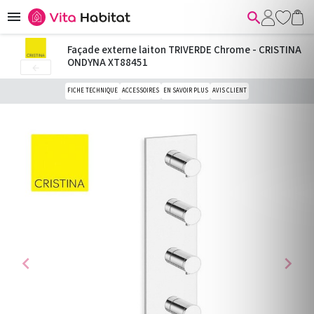


Façade externe laiton TRIVERDE Chrome - CRISTINA
ONDYNA XT88451

FICHE TECHNIQUE
ACCESSOIRES
EN SAVOIR PLUS
AVIS CLIENT
chevron_left
chevron_right