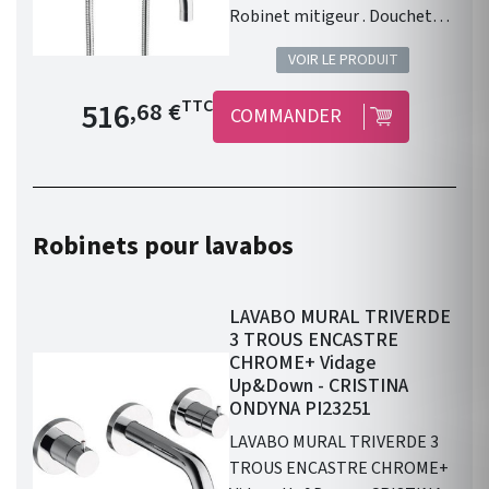
Robinet mitigeur . Douchette .
Flexible de douche 1500 mm .
VOIR LE PRODUIT
Cartouche céramique Ø 35
mm . Poignée laiton .
Prix de base
516
TTC
,68 €
COMMANDER
Inverseur automatique .
Aérateur anticalcaire Néoperl
cascade . Economie d'eau 8
litres/minute maximum .
Collecteur . Saillie 230 mm .
Robinets pour lavabos
Entraxe 140 mm . Garantie 8
ans . Livré avec collecteur et
flexible pour douchette de 150
LAVABO MURAL TRIVERDE
cm.
3 TROUS ENCASTRE
CHROME+ Vidage
Up&Down - CRISTINA
ONDYNA PI23251
LAVABO MURAL TRIVERDE 3
TROUS ENCASTRE CHROME+