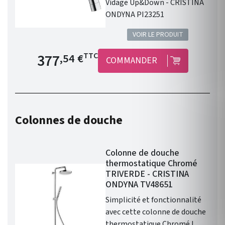
Vidage Up&Down - CRISTINA
ONDYNA PI23251
VOIR LE PRODUIT
Prix de base
377
TTC
,54 €
COMMANDER
Colonnes de douche
Colonne de douche
thermostatique Chromé
TRIVERDE - CRISTINA
ONDYNA TV48651
Simplicité et fonctionnalité
avec cette colonne de douche
thermostatique Chromé !