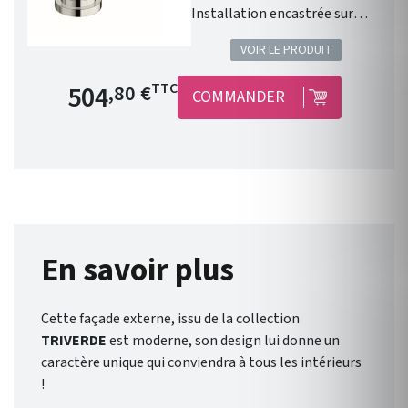
Installation encastrée sur
gorge . Poignée ABS en laiton .
VOIR LE PRODUIT
2 sorties . Style minimaliste .
Corps en laiton chromé .
Prix de base
504
TTC
,80 €
COMMANDER
Résistance à la corrosion .
Installation jusqu'à 35 mm .
Garantie 8 ans . Corps
d'encastrement réduit pour
une installation
fonctionnelle. Possibilité de
l'installer au bord d'une
baignoire .
En savoir plus
Cette façade externe, issu de la collection
TRIVERDE
est moderne, son design
lui donne un
caractère unique qui conviendra à tous les intérieurs
!