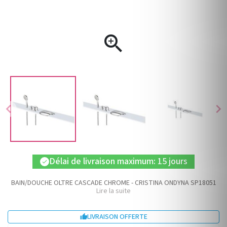

chevron_left
chevron_right
Délai de livraison maximum: 15 jours
check
BAIN/DOUCHE OLTRE CASCADE CHROME - CRISTINA ONDYNA SP18051
Lire la suite
LIVRAISON OFFERTE
