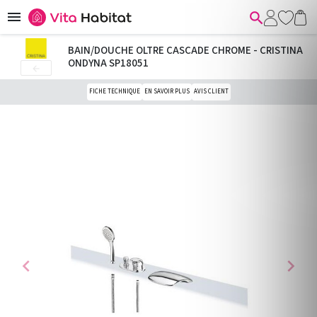


BAIN/DOUCHE OLTRE CASCADE CHROME - CRISTINA
ONDYNA SP18051

FICHE TECHNIQUE
EN SAVOIR PLUS
AVIS CLIENT
chevron_left
chevron_right