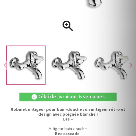

chevron_left
chevron_right
Délai de livraison: 6 semaines
check
Robinet mitigeur pour bain-douche : un mitigeur rétro et
design avec poignée blanche !
Les +
Mitigeur bain-douche.
Bec cascade
.