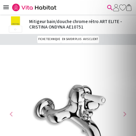


Mitigeur bain/douche chrome rétro ART ELITE -
CRISTINA ONDYNA AE10751

FICHE TECHNIQUE
EN SAVOIR PLUS
AVIS CLIENT
chevron_left
chevron_right