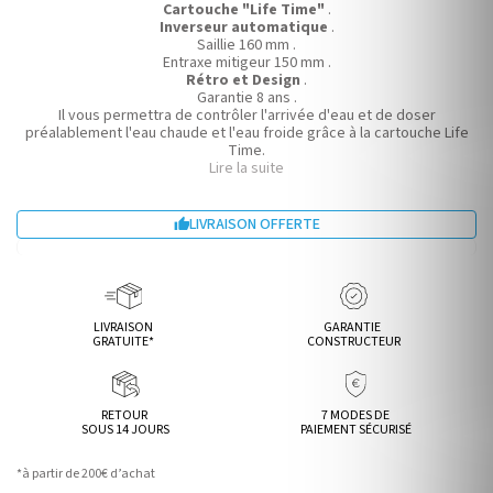
Cartouche "Life Time"
.
Inverseur automatique
.
Saillie 160 mm .
Entraxe mitigeur 150 mm .
Rétro et Design
.
Garantie 8 ans .
Il vous permettra de contrôler l'arrivée d'eau et de doser
préalablement l'eau chaude et l'eau froide grâce à la cartouche Life
Time.
Deux arrivées d'eau .
Lire la suite
Installation fonctionnelle.
LIVRAISON OFFERTE

LIVRAISON
GARANTIE
GRATUITE*
CONSTRUCTEUR
RETOUR
7 MODES DE
SOUS 14 JOURS
PAIEMENT SÉCURISÉ
*à partir de 200€ d’achat