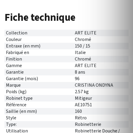
Fiche technique
Collection
ART ELITE
Couleur
Chromé
Entraxe (en mm)
150 / 15
Fabriqué en
Italie
Finition
Chromé
Gamme
ART ELITE
Garantie
8 ans
Garantie (mois)
96
Marque
CRISTINA ONDYNA
Poids (kg)
2.57 kg
Robinet type
Mitigeur
Référence
AE10751
Saillie (en mm)
160
Style
Rétro
Type:
Robinetterie
Utilisation
Robinetterie Douche /