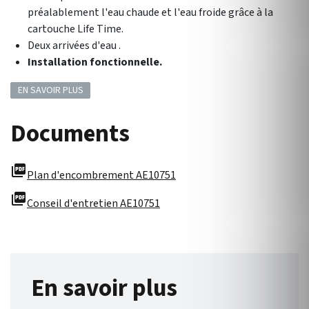
préalablement l'eau chaude et l'eau froide grâce à la
cartouche Life Time.
Deux arrivées d'eau .
Installation fonctionnelle.
EN SAVOIR PLUS
Documents
picture_as_pdf
Plan d'encombrement AE10751
picture_as_pdf
Conseil d'entretien AE10751
En savoir plus