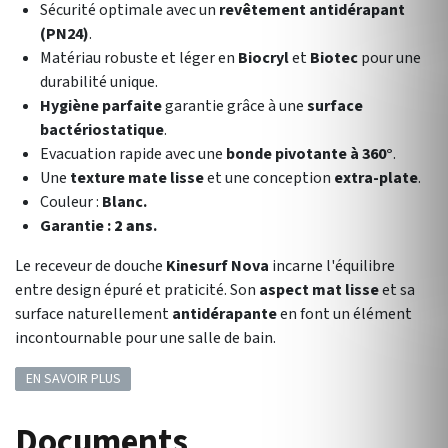
Sécurité optimale avec un
revêtement antidérapant
(PN24)
.
Matériau robuste et léger en
Biocryl
et
Biotec
pour une
durabilité unique.
Hygiène parfaite
garantie grâce à une
surface
bactériostatique
.
Evacuation rapide avec une
bonde pivotante à 360°
.
Une
texture mate lisse
et une conception
extra-plate
.
Couleur :
Blanc.
Garantie :
2 ans
.
Le receveur de douche
Kinesurf Nova
incarne l'équilibre
entre design épuré et praticité. Son
aspect mat lisse
et sa
surface naturellement
antidérapante
en font un élément
incontournable pour une salle de bain.
EN SAVOIR PLUS
Documents