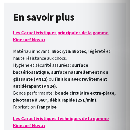
garantie grâce à une surface
incontournable pour une salle
bactériostatique . Evacuation
En savoir plus
de bain.
rapide avec une bonde
pivotante à 360° . Une texture
Les Caractéristiques principales de la gamme
mate lisse et une conception
Kinesurf Nova :
extra-plate . Couleur : Blanc
mat. Garantie : 2 ans . Le
Matériau innovant :
Biocryl & Biotec
, légèreté et
receveur de douche Kinesurf
haute résistance aux chocs.
Nova incarne l'équilibre entre
Hygiène et sécurité assurées :
surface
design épuré et praticité. Son
bactériostatique
,
surface naturellement non
aspect mat lisse et sa surface
glissante (PN12)
ou
finition avec revêtement
naturellement antidérapante
antidérapant (PN24)
.
en font un élément
Bonde performante :
bonde circulaire extra-plate,
incontournable pour une salle
pivotante à 360°, débit rapide (25 L/min)
.
de bain.
Fabrication
française
.
Les Caractéristiques techniques de la gamme
Kinesurf Nova :