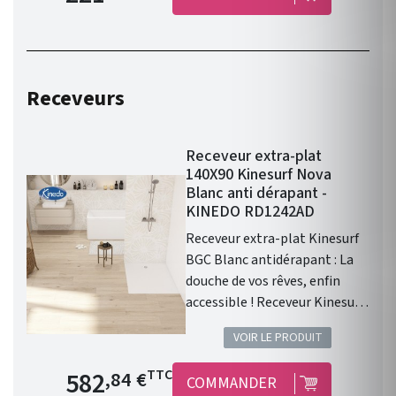
belles pierres naturelles.
max : 150 kg. Le confort à
portée de main : le siège
amovible Kineform vous offre
une assise stable et
Receveurs
confortable pour une douche
relaxante
Receveur extra-plat
140X90 Kinesurf Nova
Blanc anti dérapant -
KINEDO RD1242AD
Receveur extra-plat Kinesurf
BGC Blanc antidérapant : La
douche de vos rêves, enfin
accessible ! Receveur Kinesurf
Nova en Biocryl et Biotec
VOIR LE PRODUIT
140X90 blanc PN24 Une forme
rectangle design et
Prix de base
582
TTC
,84 €
COMMANDER
contemporaine . Sécurité