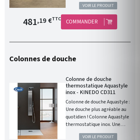
Livrée avec bonde extra-plat.
VOIR LE PRODUIT
Pratique : Hauteur de
déclenchement très basse : 30
Prix de base
481
TTC
,19 €
COMMANDER
mm. Dimensions: 277 x 138
x 140 mm.
Colonnes de douche
Colonne de douche
thermostatique Aquastyle
inox - KINEDO CD311
Colonne de douche Aquastyle :
Une douche plus agréable au
quotidien ! Colonne Aquastyle
thermostatique inox. Une
alliance de matériaux
VOIR LE PRODUIT
robustes : Aluminium, silicone