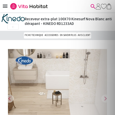


Receveur extra-plat 100X70 Kinesurf Nova Blanc anti
dérapant - KINEDO RD1233AD

FICHE TECHNIQUE
ACCESSOIRES
EN SAVOIR PLUS
AVIS CLIENT
chevron_left
chevron_right