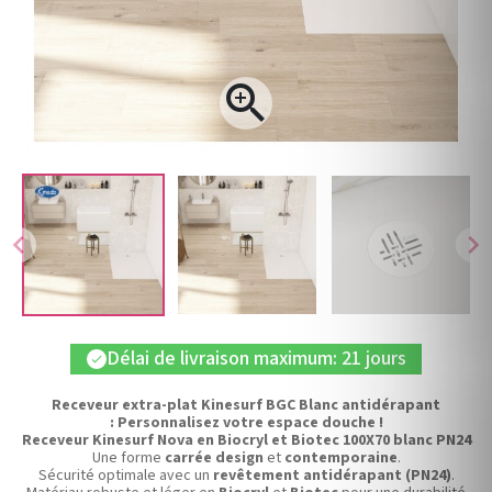

chevron_left
chevron_right
Délai de livraison maximum: 21 jours
check
Receveur extra-plat Kinesurf BGC Blanc antidérapant
: Personnalisez votre espace douche !
Receveur Kinesurf Nova en Biocryl et Biotec 100X70 blanc PN24
Une forme
carrée design
et
contemporaine
.
Sécurité optimale avec un
revêtement antidérapant (PN24)
.