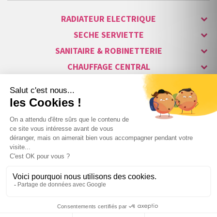
RADIATEUR ELECTRIQUE
SECHE SERVIETTE
SANITAIRE & ROBINETTERIE
CHAUFFAGE CENTRAL
ALARME & SÉCURITÉ
MAISON CONNECTÉE
VISIOPHONE & INTERPHONE
LUMINAIRES & ECLAIRAGE
NOS GAMMES STARS
Copyright © 2007-2026 Vita habitat - Tous droits réservés.
403
,92 €
TTC
−
+
Webdesign : Netenvie Agence Prestashop