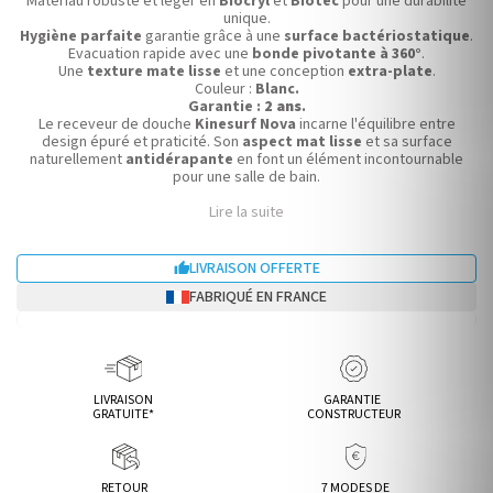
Matériau robuste et léger en
Biocryl
et
Biotec
pour une durabilité
unique.
Hygiène parfaite
garantie grâce à une
surface bactériostatique
.
Evacuation rapide avec une
bonde pivotante à 360°
.
Une
texture mate lisse
et une conception
extra-plate
.
Couleur :
Blanc.
Garantie :
2 ans
.
Le receveur de douche
Kinesurf Nova
incarne l'équilibre entre
design épuré et praticité. Son
aspect mat lisse
et sa surface
naturellement
antidérapante
en font un élément incontournable
pour une salle de bain.
Lire la suite
LIVRAISON OFFERTE

FABRIQUÉ EN FRANCE
LIVRAISON
GARANTIE
GRATUITE*
CONSTRUCTEUR
RETOUR
7 MODES DE