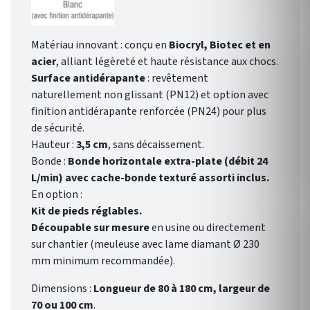
Matériau innovant : conçu en
Biocryl, Biotec et en
acier
, alliant légèreté et haute résistance aux chocs.
Surface antidérapante
: revêtement
naturellement non glissant (PN12) et option avec
finition antidérapante renforcée (PN24) pour plus
de sécurité.
Hauteur :
3,5 cm
, sans décaissement.
Bonde :
Bonde horizontale extra-plate (débit 24
L/min) avec cache-bonde texturé assorti inclus.
En option :
Kit de pieds réglables.
Découpable sur mesure
en usine ou directement
sur chantier (meuleuse avec lame diamant Ø 230
mm minimum recommandée).
Dimensions :
Longueur de 80 à 180 cm, largeur de
70 ou 100 cm
.