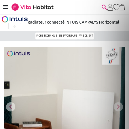


Radiateur connecté INTUIS CAMPALYS Horizontal

FICHE TECHNIQUE
EN SAVOIR PLUS
AVIS CLIENT
chevron_left
chevron_right