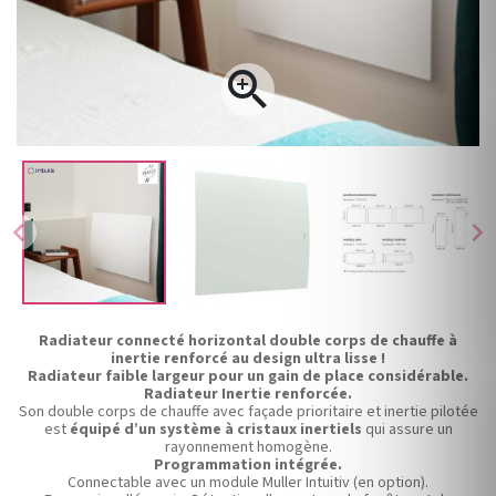

chevron_left
chevron_right
Radiateur connecté horizontal double corps de chauffe à
inertie renforcé au design ultra lisse !
Radiateur faible largeur pour un gain de place considérable.
Radiateur Inertie renforcée.
Son double corps de chauffe avec façade prioritaire et inertie pilotée
est
équipé d’un système à cristaux inertiels
qui assure un
rayonnement homogène.
Programmation intégrée.
Connectable avec un module Muller Intuitiv (en option).