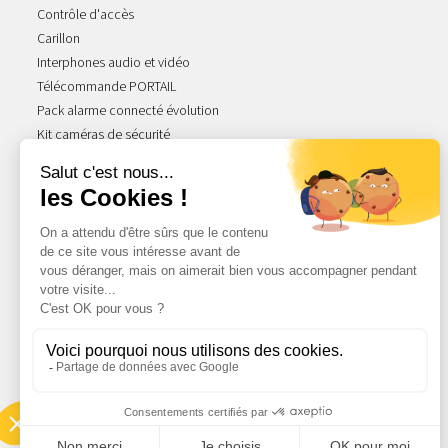
Contrôle d'accès
Carillon
Interphones audio et vidéo
Télécommande PORTAIL
Pack alarme connecté évolution
Kit caméras de sécurité
NOS GAMMES STARS
Acova Atoll
Acova Fassane
Radiateur Atlantic
Radiateur Thermor
Ariston Chauffe-eau
Radiateur Intuis
Radiateur Intuis Signature
Atlantic Divali
Mitigeurs Cristina