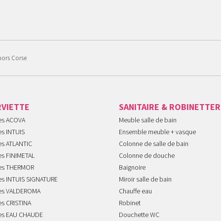
hors Corse
RVIETTE
SANITAIRE & ROBINETTER
tes ACOVA
Meuble salle de bain
es INTUIS
Ensemble meuble + vasque
es ATLANTIC
Colonne de salle de bain
es FINIMETAL
Colonne de douche
tes THERMOR
Baignoire
tes INTUIS SIGNATURE
Miroir salle de bain
tes VALDEROMA
Chauffe eau
es CRISTINA
Robinet
tes EAU CHAUDE
Douchette WC