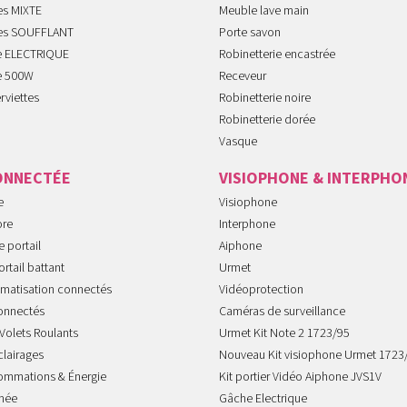
es MIXTE
Meuble lave main
tes SOUFFLANT
Porte savon
te ELECTRIQUE
Robinetterie encastrée
te 500W
Receveur
rviettes
Robinetterie noire
Robinetterie dorée
Vasque
ONNECTÉE
VISIOPHONE & INTERPHO
e
Visiophone
ore
Interphone
 portail
Aiphone
rtail battant
Urmet
imatisation connectés
Vidéoprotection
onnectés
Caméras de surveillance
Volets Roulants
Urmet Kit Note 2 1723/95
clairages
Nouveau Kit visiophone Urmet 1723
sommations & Énergie
Kit portier Vidéo Aiphone JVS1V
mée
Gâche Electrique