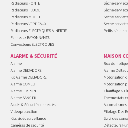
Radiateurs FONTE
Sèche-serviett
Radiateurs FLUIDE
Sèche-serviet
Radiateurs MOBILE
Seche serviet
Radiateurs VERTICAUX
Seche serviet
Radiateurs ELECTRIQUES A INERTIE
Petits sèche-se
Panneaux RAYONNANTS
Convecteurs ELECTRIQUES
ALARME & SÉCURITÉ
MAISON C
Alarme
Box domotiqu
Alarme DELTADORE
Alarme Deltad
Kit Alarme DELTADORE
Motorisation de
Alarme COMELIT
Motorisation po
Alarme ELKRON
Chauffage & Cl
Alarme SANS FIL
Thermostats c
Accès & Sécurité connectés
Automatismes 
Videoprotection
Pilotage Des E
Kits vidéosurveillance
Suivi des con
Caméras de sécurité
Détecteurs Fu