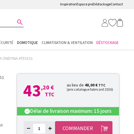
Inspiration
Espace pro
Déstockage
Contact

ÉCURITÉ
DOMOTIQUE
CLIMATISATION & VENTILATION
DÉSTOCKAGE
NA ONDYNA AT93151
51
43
au lieu de
48,00 €
TTC
,20 €
(prix catalogue fabricant 2026)
TTC
Délai de livraison maximum: 15 jours
check
NA
−
+
COMMANDER