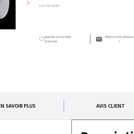
chevron_right
Lire la suite
ajouter à ma liste
Moins cher ailleurs
d’envies
?
EN SAVOIR PLUS
AVIS CLIENT