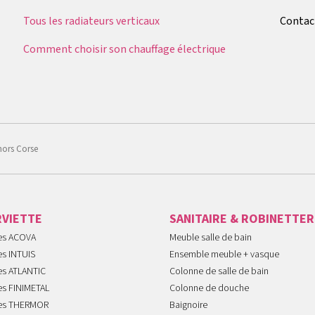
Tous les radiateurs verticaux
Contac
Comment choisir son chauffage électrique
hors Corse
RVIETTE
SANITAIRE & ROBINETTER
tes ACOVA
Meuble salle de bain
es INTUIS
Ensemble meuble + vasque
es ATLANTIC
Colonne de salle de bain
es FINIMETAL
Colonne de douche
tes THERMOR
Baignoire