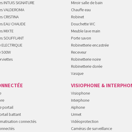
tes INTUIS SIGNATURE
Miroir salle de bain
tes VALDEROMA
Chauffe eau
es CRISTINA
Robinet
tes EAU CHAUDE
Douchette WC
es MIXTE
Meuble lave main
tes SOUFFLANT
Porte savon
te ELECTRIQUE
Robinetterie encastrée
te 500W
Receveur
rviettes
Robinetterie noire
Robinetterie dorée
Vasque
ONNECTÉE
VISIOPHONE & INTERPHO
e
Visiophone
ore
Interphone
 portail
Aiphone
rtail battant
Urmet
imatisation connectés
Vidéoprotection
onnectés
Caméras de surveillance