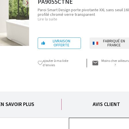
PA9055CTNE
chevron_right
Paroi Smart Design porte pivotante XXL sans seuil 16
profilé chromé verre transparent
Lire la suite
LIVRAISON
FABRIQUÉ EN

OFFERTE
FRANCE
ajouter à ma liste
Moins cher ailleurs
d’envies
?
EN SAVOIR PLUS
AVIS CLIENT