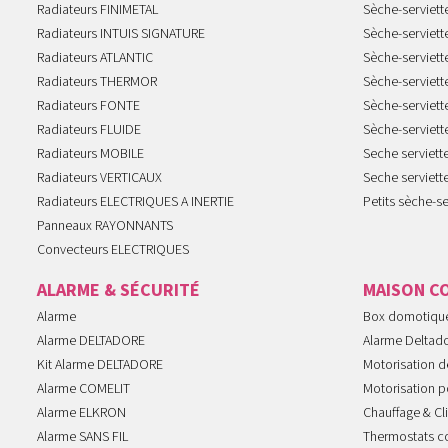
Radiateurs FINIMETAL
Sèche-serviet
Radiateurs INTUIS SIGNATURE
Sèche-serviet
Radiateurs ATLANTIC
Sèche-serviett
Radiateurs THERMOR
Sèche-serviet
Radiateurs FONTE
Sèche-serviett
Radiateurs FLUIDE
Sèche-serviet
Radiateurs MOBILE
Seche serviet
Radiateurs VERTICAUX
Seche serviet
Radiateurs ELECTRIQUES A INERTIE
Petits sèche-se
Panneaux RAYONNANTS
Convecteurs ELECTRIQUES
ALARME & SÉCURITÉ
MAISON C
Alarme
Box domotiqu
Alarme DELTADORE
Alarme Deltad
Kit Alarme DELTADORE
Motorisation de
Alarme COMELIT
Motorisation po
Alarme ELKRON
Chauffage & Cl
Alarme SANS FIL
Thermostats c