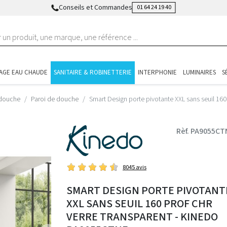
Conseils et Commandes
01 64 24 19 40
AGE EAU CHAUDE
SANITAIRE & ROBINETTERIE
INTERPHONIE
LUMINAIRES
S
 douche
Paroi de douche
Smart Design porte pivotante XXL sans seuil 16
Rèf. PA9055CT
8045 avis
SMART DESIGN PORTE PIVOTANT
XXL SANS SEUIL 160 PROF CHR
VERRE TRANSPARENT - KINEDO