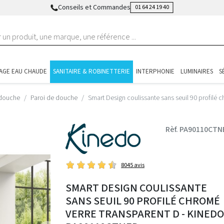
Conseils et Commandes
01 64 24 19 40
AGE EAU CHAUDE
SANITAIRE & ROBINETTERIE
INTERPHONIE
LUMINAIRES
S
 douche
Paroi de douche
Smart Design coulissante sans seuil 90 profil
Rèf. PA90110CTN
8045 avis
SMART DESIGN COULISSANTE
SANS SEUIL 90 PROFILÉ CHROMÉ
VERRE TRANSPARENT D - KINEDO