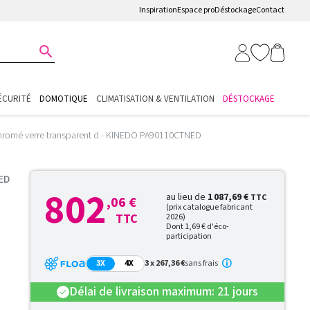
Inspiration
Espace pro
Déstockage
Contact

ÉCURITÉ
DOMOTIQUE
CLIMATISATION & VENTILATION
DÉSTOCKAGE
é chromé verre transparent d - KINEDO PA90110CTNED
ED
802
au lieu de
1 087,69 €
TTC
,06 €
(prix catalogue fabricant
TTC
2026)
Dont 1,69 € d'éco-
participation
3X
4X
3 x 267,36 €
sans frais
Délai de livraison maximum: 21 jours
check