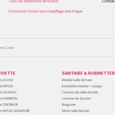
Tous les radiateurs verticaux
Contac
Comment choisir son chauffage électrique
hors Corse
RVIETTE
SANITAIRE & ROBINETTER
tes ACOVA
Meuble salle de bain
es INTUIS
Ensemble meuble + vasque
es ATLANTIC
Colonne de salle de bain
es FINIMETAL
Colonne de douche
tes THERMOR
Baignoire
tes INTUIS SIGNATURE
Miroir salle de bain