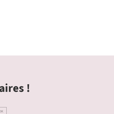
aires !
OK