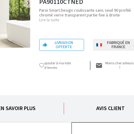
PA90110CTNED
chevron_right
Paroi Smart Design coulissante sans seuil 90 profilé
chromé verre transparent partie fixe à droite
Lire la suite
LIVRAISON
FABRIQUÉ EN

OFFERTE
FRANCE
ajouter à ma liste
Moins cher ailleurs
d’envies
?
EN SAVOIR PLUS
AVIS CLIENT