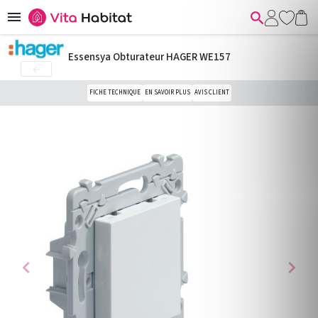


Essensya Obturateur HAGER WE157

FICHE TECHNIQUE
EN SAVOIR PLUS
AVIS CLIENT
chevron_left
chevron_right