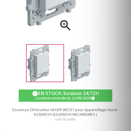

EN STOCK: livraison 24/72H
check
Livraison estimée le 12/08/2026
info
Essensya Obturateur HAGER WE157 pour Appareillage mural -
ESSENSYA (ESSENSYA MECANISMES )
Lire la suite