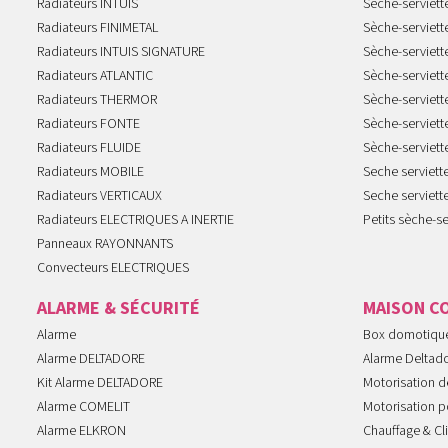
Radiateurs INTUIS
Sèche-serviet
Radiateurs FINIMETAL
Sèche-serviet
Radiateurs INTUIS SIGNATURE
Sèche-serviet
Radiateurs ATLANTIC
Sèche-serviett
Radiateurs THERMOR
Sèche-serviet
Radiateurs FONTE
Sèche-serviett
Radiateurs FLUIDE
Sèche-serviet
Radiateurs MOBILE
Seche serviet
Radiateurs VERTICAUX
Seche serviet
Radiateurs ELECTRIQUES A INERTIE
Petits sèche-se
Panneaux RAYONNANTS
Convecteurs ELECTRIQUES
ALARME & SÉCURITÉ
MAISON C
Alarme
Box domotiqu
Alarme DELTADORE
Alarme Deltad
Kit Alarme DELTADORE
Motorisation de
Alarme COMELIT
Motorisation po
Alarme ELKRON
Chauffage & Cl