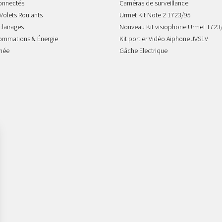
onnectés
Caméras de surveillance
Volets Roulants
Urmet Kit Note 2 1723/95
clairages
Nouveau Kit visiophone Urmet 1723
sommations & Énergie
Kit portier Vidéo Aiphone JVS1V
mée
Gâche Electrique