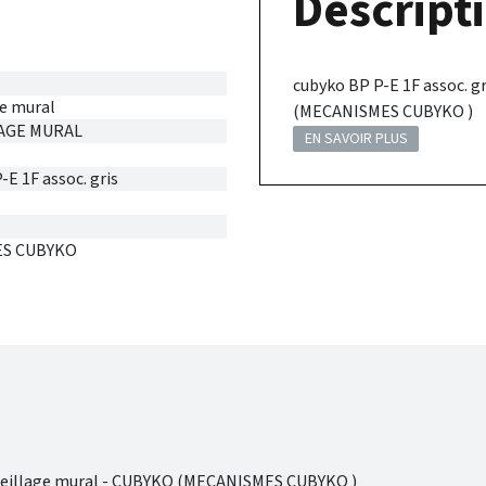
Descripti
cubyko BP P-E 1F assoc. 
e mural
(MECANISMES CUBYKO )
AGE MURAL
EN SAVOIR PLUS
-E 1F assoc. gris
S CUBYKO
areillage mural - CUBYKO (MECANISMES CUBYKO )