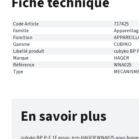
Fiche technique
Code Article
717425
Famille
Appareillag
Fonction
APPAREILL
Gamme
CUBYKO
Libellé produit
cubyko BP P
Marque
HAGER
Référence
WNA025
Type
MECANISME
En savoir plus
cubyko BP P-E 1F assoc. gris HAGER WNA025 pour App