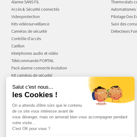
Alarme SANS FIL
Thermostats c
Accès & Sécurité connectés
Automatismes 
Videoprotection
Pilotage Des E
Kits vidéosurveillance
Suivi des con
Caméras de sécurité
Détecteurs Fu
Contrôle d'accès
Carillon
Interphones audio et vidéo
Télécommande PORTAIL
Pack alarme connecté évolution
Kit caméras de sécurité
NOS GAMMES STARS
Acova Atoll
Acova Fassane
Radiateur Atlantic
Radiateur Thermor
Ariston Chauffe-eau
Radiateur Intuis