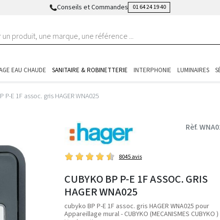
Conseils et Commandes
01 64 24 19 40
AGE EAU CHAUDE
SANITAIRE & ROBINETTERIE
INTERPHONIE
LUMINAIRES
S
P P-E 1F assoc. gris HAGER WNA025
Rèf. WNA0
8045 avis
CUBYKO BP P-E 1F ASSOC. GRIS
HAGER WNA025
cubyko BP P-E 1F assoc. gris HAGER WNA025 pour
Appareillage mural - CUBYKO (MECANISMES CUBYKO )