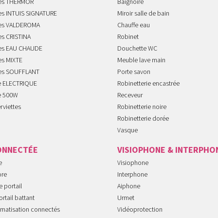
tes THERMOR
Baignoire
tes INTUIS SIGNATURE
Miroir salle de bain
tes VALDEROMA
Chauffe eau
es CRISTINA
Robinet
tes EAU CHAUDE
Douchette WC
es MIXTE
Meuble lave main
tes SOUFFLANT
Porte savon
te ELECTRIQUE
Robinetterie encastrée
te 500W
Receveur
rviettes
Robinetterie noire
Robinetterie dorée
Vasque
ONNECTÉE
VISIOPHONE & INTERPHO
e
Visiophone
ore
Interphone
 portail
Aiphone
rtail battant
Urmet
imatisation connectés
Vidéoprotection