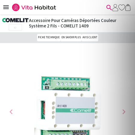


Accessoire Pour Caméras Déportées Couleur
Système 2 Fils - COMELIT 1409

FICHE TECHNIQUE
EN SAVOIR PLUS
AVIS CLIENT
chevron_left
chevron_right