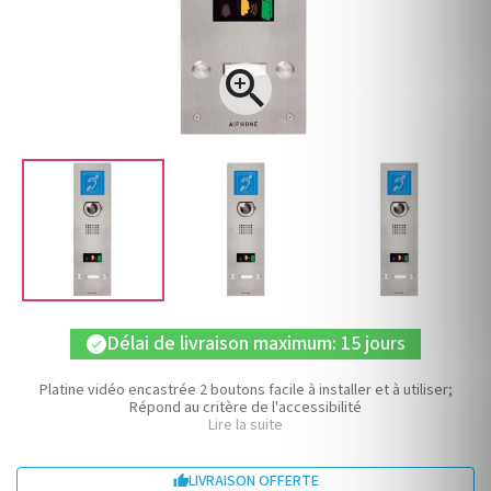

Délai de livraison maximum: 15 jours
check
Platine vidéo encastrée 2 boutons facile à installer et à utiliser;
Répond au critère de l'accessibilité
Lire la suite
LIVRAISON OFFERTE
