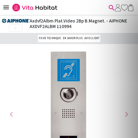


Axdvf2Albm Plat.Video 2Bp B.Magnet. - AIPHONE
AXDVF2ALBM 110994

FICHE TECHNIQUE
EN SAVOIR PLUS
AVIS CLIENT
chevron_left
chevron_right