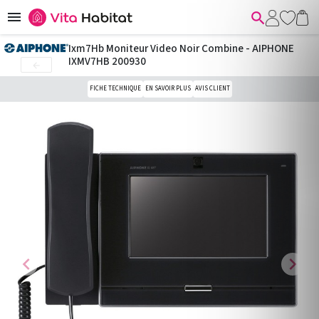


Ixm7Hb Moniteur Video Noir Combine - AIPHONE
IXMV7HB 200930

FICHE TECHNIQUE
EN SAVOIR PLUS
AVIS CLIENT
chevron_left
chevron_right