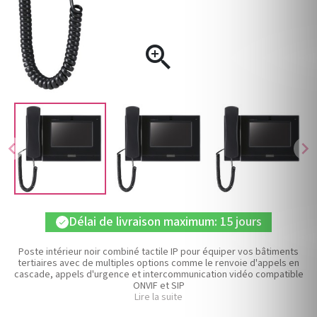

chevron_left
chevron_right
Délai de livraison maximum: 15 jours
check
Poste intérieur noir combiné tactile IP pour équiper vos bâtiments
tertiaires avec de multiples options comme le renvoie d'appels en
cascade, appels d'urgence et intercommunication vidéo compatible
ONVIF et SIP
Lire la suite