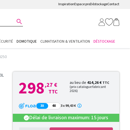
Inspiration
Espace pro
Déstockage
Contact

ÉCURITÉ
DOMOTIQUE
CLIMATISATION & VENTILATION
DÉSTOCKAGE
0250
3L
298
au lieu de
414,26 €
TTC
,27 €
(prix catalogue fabricant
TTC
2026)
3X
4X
3 x 99,43 €
Délai de livraison maximum: 15 jours
check