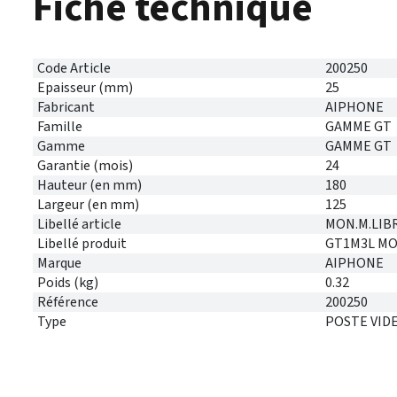
Fiche technique
Code Article
200250
Epaisseur (mm)
25
Fabricant
AIPHONE
Famille
GAMME GT
Gamme
GAMME GT
Garantie (mois)
24
Hauteur (en mm)
180
Largeur (en mm)
125
Libellé article
MON.M.LIBR
Libellé produit
GT1M3L MON
Marque
AIPHONE
Poids (kg)
0.32
Référence
200250
Type
POSTE VID