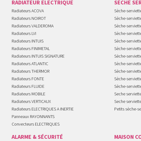
RADIATEUR ELECTRIQUE
SECHE SE
Radiateurs ACOVA
Sèche-serviet
Radiateurs NOIROT
Sèche-serviett
Radiateurs VALDEROMA
Sèche-serviett
Radiateurs LVI
Sèche-serviett
Radiateurs INTUIS
Sèche-serviet
Radiateurs FINIMETAL
Sèche-serviet
Radiateurs INTUIS SIGNATURE
Sèche-serviet
Radiateurs ATLANTIC
Sèche-serviett
Radiateurs THERMOR
Sèche-serviet
Radiateurs FONTE
Sèche-serviett
Radiateurs FLUIDE
Sèche-serviet
Radiateurs MOBILE
Seche serviet
Radiateurs VERTICAUX
Seche serviet
Radiateurs ELECTRIQUES A INERTIE
Petits sèche-se
Panneaux RAYONNANTS
Convecteurs ELECTRIQUES
ALARME & SÉCURITÉ
MAISON C