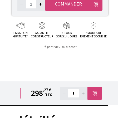
−
+
COMMANDER
LIVRAISON
GARANTIE
RETOUR
7 MODES DE
GRATUITE*
CONSTRUCTEUR
SOUS 14 JOURS
PAIEMENT SÉCURISÉ
*à partir de 200€ d’achat
,27 €
298
−
+
TTC