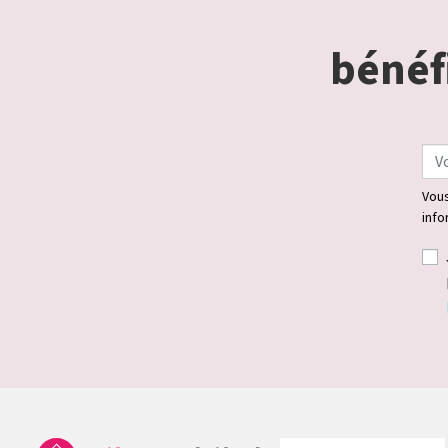
bénéfi
Vous
info