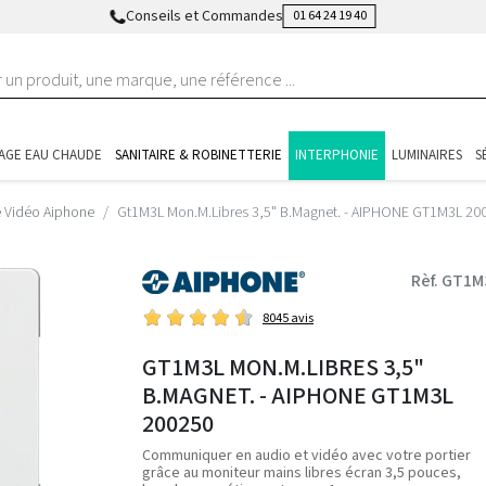
Conseils et Commandes
01 64 24 19 40
AGE EAU CHAUDE
SANITAIRE & ROBINETTERIE
INTERPHONIE
LUMINAIRES
S
e Vidéo Aiphone
Gt1M3L Mon.M.Libres 3,5" B.Magnet. - AIPHONE GT1M3L 20
Rèf. GT1M
8045 avis
GT1M3L MON.M.LIBRES 3,5"
B.MAGNET. - AIPHONE GT1M3L
200250
Communiquer en audio et vidéo avec votre portier
grâce au moniteur mains libres écran 3,5 pouces,