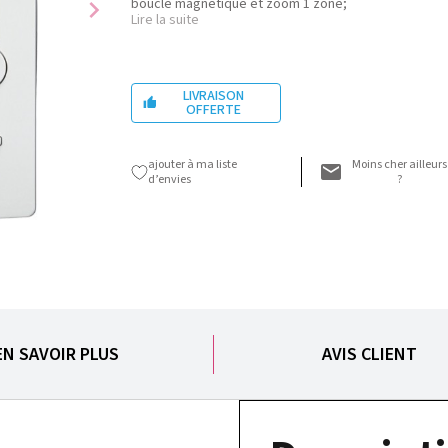
chevron_right
boucle magnétique et zoom 1 zone;
Lire la suite
LIVRAISON

OFFERTE
ajouter à ma liste
Moins cher ailleurs
d’envies
?
EN SAVOIR PLUS
AVIS CLIENT