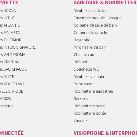
RVIETTE
SANITAIRE & ROBINETTER
tes ACOVA
Meuble salle de bain
es INTUIS
Ensemble meuble + vasque
es ATLANTIC
Colonne de salle de bain
es FINIMETAL
Colonne de douche
tes THERMOR
Baignoire
tes INTUIS SIGNATURE
Miroir salle de bain
tes VALDEROMA
Chauffe eau
es CRISTINA
Robinet
tes EAU CHAUDE
Douchette WC
es MIXTE
Meuble lave main
tes SOUFFLANT
Porte savon
te ELECTRIQUE
Robinetterie encastrée
te 500W
Receveur
rviettes
Robinetterie noire
Robinetterie dorée
Vasque
ONNECTÉE
VISIOPHONE & INTERPHO