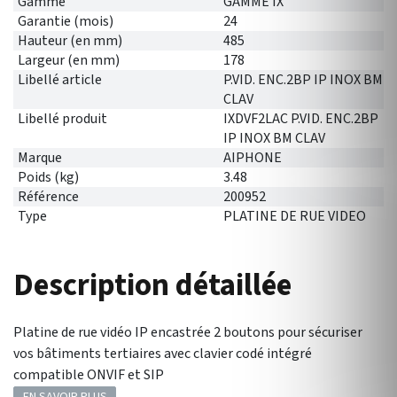
Gamme
GAMME IX
Garantie (mois)
24
Hauteur (en mm)
485
Largeur (en mm)
178
Libellé article
P.VID. ENC.2BP IP INOX BM
CLAV
Libellé produit
IXDVF2LAC P.VID. ENC.2BP
IP INOX BM CLAV
Marque
AIPHONE
Poids (kg)
3.48
Référence
200952
Type
PLATINE DE RUE VIDEO
Description détaillée
Platine de rue vidéo IP encastrée 2 boutons pour sécuriser
vos bâtiments tertiaires avec clavier codé intégré
compatible ONVIF et SIP