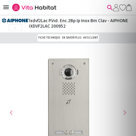


Ixdvf2Lac P.Vid. Enc.2Bp Ip Inox Bm Clav - AIPHONE
IXDVF2LAC 200952

FICHE TECHNIQUE
EN SAVOIR PLUS
AVIS CLIENT
chevron_left
chevron_right